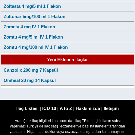
Zoltasta 4 mg/5 ml 1 Flakon
Zoltonar 5mg/100 ml 1 Flakon
Zometa 4 mg IV 1 Flakon
Zomtu 4 mg/5 ml IV 1 Flakon
Zomtu 4 mg/100 ml IV 1 Flakon
Yeni Eklenen İlaçlar
Canzolix 200 mg 7 Kapsül
Omheal 20 mg 14 Kapsül
İlaç Listesi
|
ICD 10
|
A to Z
|
Hakkımızda
|
İletişim
Aradığınız ilaç bilgileri ilactr.com da - ilaç TR'de hiçbir ilacın satışı
yapılmaz! Türkiye'de ilaç satışı eczaneler ve bazı hastaneler tarafından
yapılabilir. Hiçbir ilacı doktor veya eczacıya danışmadan kullanmayınız.