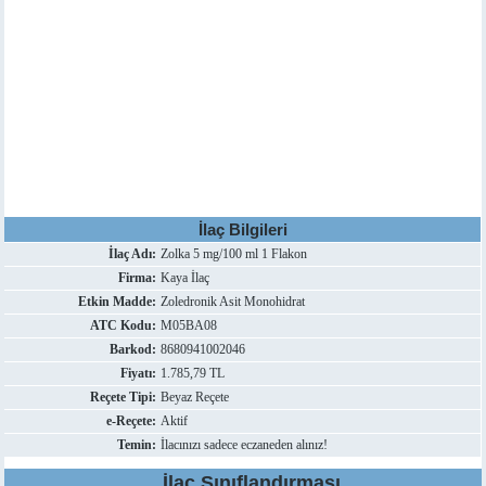
İlaç Bilgileri
İlaç Adı:
Zolka 5 mg/100 ml 1 Flakon
Firma:
Kaya İlaç
Etkin Madde:
Zoledronik Asit Monohidrat
ATC Kodu:
M05BA08
Barkod:
8680941002046
Fiyatı:
1.785,79 TL
Reçete Tipi:
Beyaz Reçete
e-Reçete:
Aktif
Temin:
İlacınızı sadece eczaneden alınız!
İlaç Sınıflandırması