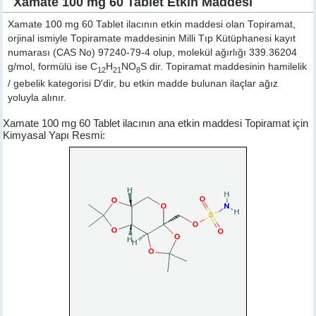
Xamate 100 mg 60 Tablet Etkin Maddesi
Xamate 100 mg 60 Tablet ilacının etkin maddesi olan Topiramat,
orjinal ismiyle
Topiramate
maddesinin Milli Tıp Kütüphanesi kayıt
numarası (CAS No) 97240-79-4 olup, molekül ağırlığı 339.36204
g/mol, formülü ise C
H
NO
S dir. Topiramat maddesinin hamilelik
12
21
8
/ gebelik kategorisi D'dir, bu etkin madde bulunan ilaçlar ağız
yoluyla alınır.
Xamate 100 mg 60 Tablet ilacının ana etkin maddesi Topiramat için
Kimyasal Yapı Resmi: