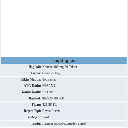
İlaç Bilgileri
İlaç Adı:
Xamate 100 mg 60 Tablet
Firma:
Generica İlaç
Etkin Madde:
Topiramat
ATC Kodu:
N03AX11
Kamu Kodu:
A11186
Barkod:
8699293095231
Fiyatı:
421,88 TL
Reçete Tipi:
Beyaz Reçete
e-Reçete:
Pasif
Temin:
İlacınızı sadece eczaneden alınız!