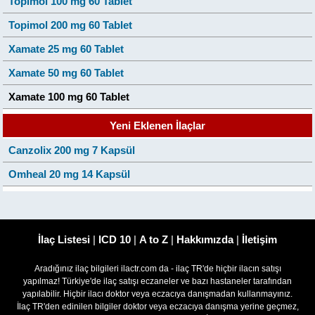
Topimol 100 mg 60 Tablet
Topimol 200 mg 60 Tablet
Xamate 25 mg 60 Tablet
Xamate 50 mg 60 Tablet
Xamate 100 mg 60 Tablet
Yeni Eklenen İlaçlar
Canzolix 200 mg 7 Kapsül
Omheal 20 mg 14 Kapsül
İlaç Listesi
|
ICD 10
|
A to Z
|
Hakkımızda
|
İletişim
Aradığınız ilaç bilgileri ilactr.com da - ilaç TR'de hiçbir ilacın satışı
yapılmaz! Türkiye'de ilaç satışı eczaneler ve bazı hastaneler tarafından
yapılabilir. Hiçbir ilacı doktor veya eczacıya danışmadan kullanmayınız.
İlaç TR'den edinilen bilgiler doktor veya eczacıya danışma yerine geçmez,