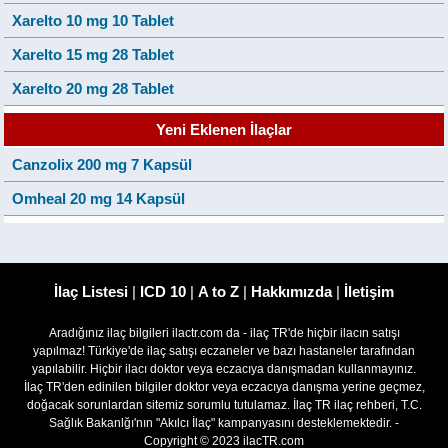
Xarelto 10 mg 10 Tablet
Xarelto 15 mg 28 Tablet
Xarelto 20 mg 28 Tablet
Yeni Eklenen İlaçlar
Canzolix 200 mg 7 Kapsül
Omheal 20 mg 14 Kapsül
İlaç Listesi
|
ICD 10
|
A to Z
|
Hakkımızda
|
İletişim
Aradığınız ilaç bilgileri ilactr.com da - ilaç TR'de hiçbir ilacın satışı
yapılmaz! Türkiye'de ilaç satışı eczaneler ve bazı hastaneler tarafından
yapılabilir. Hiçbir ilacı doktor veya eczacıya danışmadan kullanmayınız.
İlaç TR'den edinilen bilgiler doktor veya eczacıya danışma yerine geçmez,
doğacak sorunlardan sitemiz sorumlu tutulamaz. İlaç TR ilaç rehberi, T.C.
Sağlık Bakanlğı'nın "Akılcı İlaç" kampanyasını desteklemektedir. -
Copyright © 2023 ilacTR.com