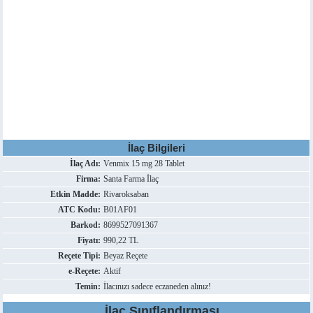
İlaç Bilgileri
İlaç Adı:
Venmix 15 mg 28 Tablet
Firma:
Santa Farma İlaç
Etkin Madde:
Rivaroksaban
ATC Kodu:
B01AF01
Barkod:
8699527091367
Fiyatı:
990,22 TL
Reçete Tipi:
Beyaz Reçete
e-Reçete:
Aktif
Temin:
İlacınızı sadece eczaneden alınız!
İlaç Sınıflandırması