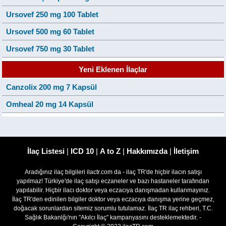
Ursovef 250 mg 100 Tablet
Ursovef 500 mg 60 Tablet
Ursovef 750 mg 30 Tablet
Yeni Eklenen İlaçlar
Canzolix 200 mg 7 Kapsül
Omheal 20 mg 14 Kapsül
İlaç Listesi
|
ICD 10
|
A to Z
|
Hakkımızda
|
İletişim
Aradığınız ilaç bilgileri ilactr.com da - ilaç TR'de hiçbir ilacın satışı
yapılmaz! Türkiye'de ilaç satışı eczaneler ve bazı hastaneler tarafından
yapılabilir. Hiçbir ilacı doktor veya eczacıya danışmadan kullanmayınız.
İlaç TR'den edinilen bilgiler doktor veya eczacıya danışma yerine geçmez,
doğacak sorunlardan sitemiz sorumlu tutulamaz. İlaç TR ilaç rehberi, T.C.
Sağlık Bakanlğı'nın "Akılcı İlaç" kampanyasını desteklemektedir. -