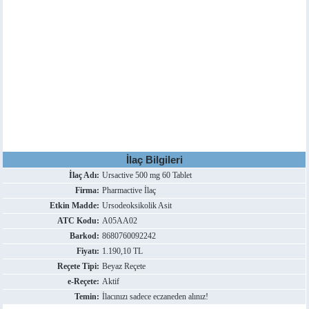
İlaç Bilgileri
İlaç Adı:
Ursactive 500 mg 60 Tablet
Firma:
Pharmactive İlaç
Etkin Madde:
Ursodeoksikolik Asit
ATC Kodu:
A05AA02
Barkod:
8680760092242
Fiyatı:
1.190,10 TL
Reçete Tipi:
Beyaz Reçete
e-Reçete:
Aktif
Temin:
İlacınızı sadece eczaneden alınız!