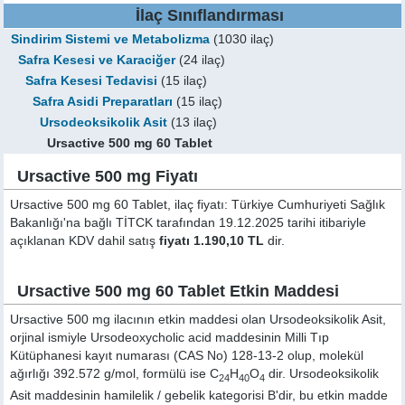
İlaç Sınıflandırması
Sindirim Sistemi ve Metabolizma
(1030 ilaç)
Safra Kesesi ve Karaciğer
(24 ilaç)
Safra Kesesi Tedavisi
(15 ilaç)
Safra Asidi Preparatları
(15 ilaç)
Ursodeoksikolik Asit
(13 ilaç)
Ursactive 500 mg 60 Tablet
Ursactive 500 mg Fiyatı
Ursactive 500 mg 60 Tablet, ilaç fiyatı: Türkiye Cumhuriyeti Sağlık
Bakanlığı'na bağlı TİTCK tarafından 19.12.2025 tarihi itibariyle
açıklanan KDV dahil satış
fiyatı 1.190,10 TL
dir.
Ursactive 500 mg 60 Tablet Etkin Maddesi
Ursactive 500 mg ilacının etkin maddesi olan Ursodeoksikolik Asit,
orjinal ismiyle
Ursodeoxycholic acid
maddesinin Milli Tıp
Kütüphanesi kayıt numarası (CAS No) 128-13-2 olup, molekül
ağırlığı 392.572 g/mol, formülü ise C
H
O
dir. Ursodeoksikolik
24
40
4
Asit maddesinin hamilelik / gebelik kategorisi B'dir, bu etkin madde