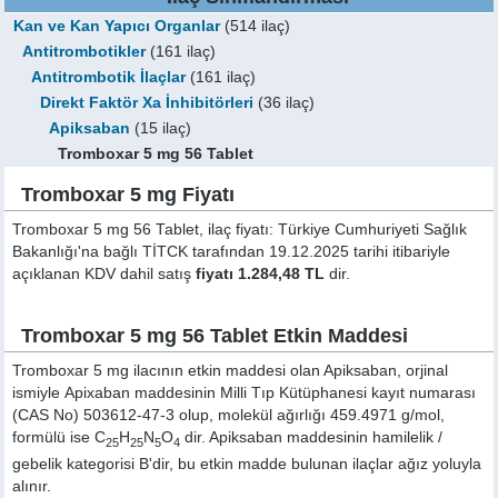
Kan ve Kan Yapıcı Organlar
(514 ilaç)
Antitrombotikler
(161 ilaç)
Antitrombotik İlaçlar
(161 ilaç)
Direkt Faktör Xa İnhibitörleri
(36 ilaç)
Apiksaban
(15 ilaç)
Tromboxar 5 mg 56 Tablet
Tromboxar 5 mg Fiyatı
Tromboxar 5 mg 56 Tablet, ilaç fiyatı: Türkiye Cumhuriyeti Sağlık
Bakanlığı'na bağlı TİTCK tarafından 19.12.2025 tarihi itibariyle
açıklanan KDV dahil satış
fiyatı 1.284,48 TL
dir.
Tromboxar 5 mg 56 Tablet Etkin Maddesi
Tromboxar 5 mg ilacının etkin maddesi olan Apiksaban, orjinal
ismiyle
Apixaban
maddesinin Milli Tıp Kütüphanesi kayıt numarası
(CAS No) 503612-47-3 olup, molekül ağırlığı 459.4971 g/mol,
formülü ise C
H
N
O
dir. Apiksaban maddesinin hamilelik /
25
25
5
4
gebelik kategorisi B'dir, bu etkin madde bulunan ilaçlar ağız yoluyla
alınır.