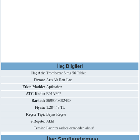
İlaç Bilgileri
İlaç Adı:
Tromboxar 5 mg 56 Tablet
Firma:
Aris Ali Raif İlaç
Etkin Madde:
Apiksaban
ATC Kodu:
B01AF02
Barkod:
8699543092430
Fiyatı:
1.284,48 TL
Reçete Tipi:
Beyaz Reçete
e-Reçete:
Aktif
Temin:
İlacınızı sadece eczaneden alınız!
İlaç Sınıflandırması