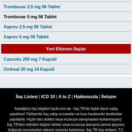
Tromboxar 2.5 mg 56 Tablet
Tromboxar 5 mg 56 Tablet
Xaprev 2.5 mg 56 Tablet
Xaprev 5 mg 56 Tablet
Yeni Eklenen İlaçlar
Canzolix 200 mg 7 Kapsül
Omheal 20 mg 14 Kapsül
İlaç Listesi
|
ICD 10
|
A to Z
|
Hakkımızda
|
İletişim
Aradığınız ilaç bilgileri ilactr.com da - ilaç TR'de hiçbir ilacın satışı
yapılmaz! Türkiye'de ilaç satışı eczaneler ve bazı hastaneler tarafından
yapılabilir. Hiçbir ilacı doktor veya eczacıya danışmadan kullanmayınız.
İlaç TR'den edinilen bilgiler doktor veya eczacıya danışma yerine geçmez,
doğacak sorunlardan sitemiz sorumlu tutulamaz. İlaç TR ilaç rehberi, T.C.