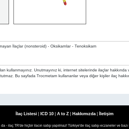
Olmayan İlaçlar (nonsteroid) - Oksikamlar - Tenoksikam
n kullanmayınız. Unutmayınız ki, internet sitelerinde ilaçlar hakkında 
i tutmaz. Bu sayfada Trocmetam kullananlar veya diğer kişiler ilaç hakk
İlaç Listesi
|
ICD 10
|
A to Z
|
Hakkımızda
|
İletişim
om da - ilaç TR'de hiçbir ilacın satışı yapılmaz! Türkiye'de ilaç satışı eczaneler ve bazı