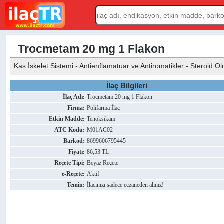
Trocmetam 20 mg 1 Flakon
Kas İskelet Sistemi - Antienflamatuar ve Antiromatikler - Steroid 
İlaç Bilgileri
İlaç Adı:
Trocmetam 20 mg 1 Flakon
Firma:
Polifarma İlaç
Etkin Madde:
Tenoksikam
ATC Kodu:
M01AC02
Barkod:
8699606795445
Fiyatı:
86,53 TL
Reçete Tipi:
Beyaz Reçete
e-Reçete:
Aktif
Temin:
İlacınızı sadece eczaneden alınız!