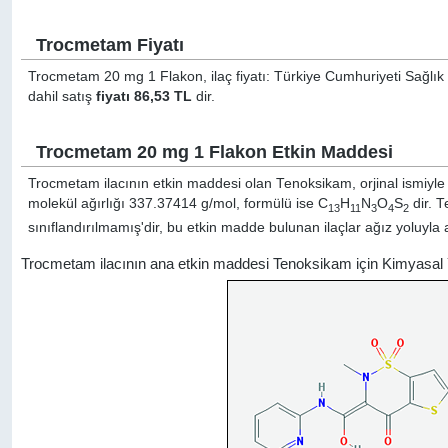
Trocmetam Fiyatı
Trocmetam 20 mg 1 Flakon, ilaç fiyatı: Türkiye Cumhuriyeti Sağlık 
dahil satış
fiyatı 86,53 TL
dir.
Trocmetam 20 mg 1 Flakon Etkin Maddesi
Trocmetam ilacının etkin maddesi olan Tenoksikam, orjinal ismiyl
molekül ağırlığı 337.37414 g/mol, formülü ise C
H
N
O
S
dir. T
13
11
3
4
2
sınıflandırılmamış'dir, bu etkin madde bulunan ilaçlar ağız yoluyla a
Trocmetam ilacının ana etkin maddesi Tenoksikam için Kimyasal