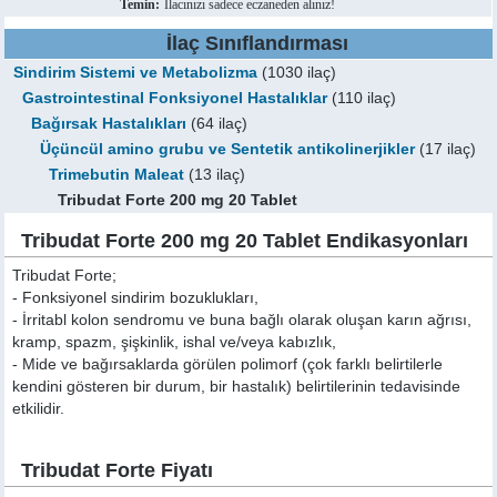
Temin:
İlacınızı sadece eczaneden alınız!
İlaç Sınıflandırması
Sindirim Sistemi ve Metabolizma
(1030 ilaç)
Gastrointestinal Fonksiyonel Hastalıklar
(110 ilaç)
Bağırsak Hastalıkları
(64 ilaç)
Üçüncül amino grubu ve Sentetik antikolinerjikler
(17 ilaç)
Trimebutin Maleat
(13 ilaç)
Tribudat Forte 200 mg 20 Tablet
Tribudat Forte 200 mg 20 Tablet Endikasyonları
Tribudat Forte;
- Fonksiyonel sindirim bozuklukları,
- İrritabl kolon sendromu ve buna bağlı olarak oluşan karın ağrısı,
kramp, spazm, şişkinlik, ishal ve/veya kabızlık,
- Mide ve bağırsaklarda görülen polimorf (çok farklı belirtilerle
kendini gösteren bir durum, bir hastalık) belirtilerinin tedavisinde
etkilidir.
Tribudat Forte Fiyatı