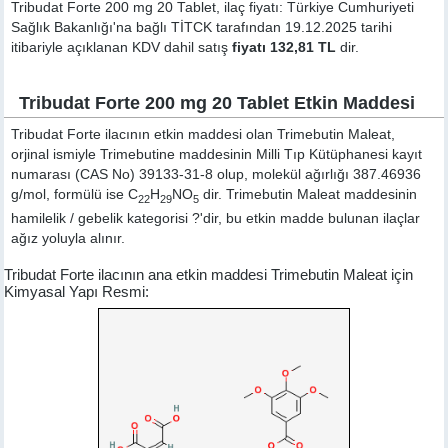
Tribudat Forte 200 mg 20 Tablet, ilaç fiyatı: Türkiye Cumhuriyeti
Sağlık Bakanlığı'na bağlı TİTCK tarafından 19.12.2025 tarihi
itibariyle açıklanan KDV dahil satış
fiyatı 132,81 TL
dir.
Tribudat Forte 200 mg 20 Tablet Etkin Maddesi
Tribudat Forte ilacının etkin maddesi olan Trimebutin Maleat,
orjinal ismiyle
Trimebutine
maddesinin Milli Tıp Kütüphanesi kayıt
numarası (CAS No) 39133-31-8 olup, molekül ağırlığı 387.46936
g/mol, formülü ise C
H
NO
dir. Trimebutin Maleat maddesinin
22
29
5
hamilelik / gebelik kategorisi ?'dir, bu etkin madde bulunan ilaçlar
ağız yoluyla alınır.
Tribudat Forte ilacının ana etkin maddesi Trimebutin Maleat için
Kimyasal Yapı Resmi: