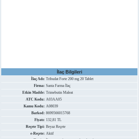
İlaç Bilgileri
İlaç Adı:
Tribudat Forte 200 mg 20 Tablet
Firma:
Santa Farma İlaç
Etkin Madde:
Trimebutin Maleat
ATC Kodu:
A03AA05
Kamu Kodu:
A08039
Barkod:
8699566015768
Fiyatı:
132,81 TL
Reçete Tipi:
Beyaz Reçete
e-Reçete:
Aktif