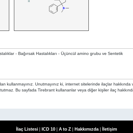
talıklar - Bağırsak Hastalıkları - Üçüncül amino grubu ve Sentetik
n kullanmayınız. Unutmayınız ki, internet sitelerinde ilaçlar hakkında 
 tutmaz. Bu sayfada Tirebrant kullananlar veya diğer kişiler ilaç hakkı
İlaç Listesi
|
ICD 10
|
A to Z
|
Hakkımızda
|
İletişim