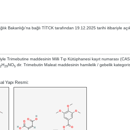
ğlık Bakanlığı'na bağlı TİTCK tarafından 19.12.2025 tarihi itibariyle aç
iyle
Trimebutine
maddesinin Milli Tıp Kütüphanesi kayıt numarası (CAS
H
NO
dir. Trimebutin Maleat maddesinin hamilelik / gebelik kategorisi
2
29
5
sal Yapı Resmi: