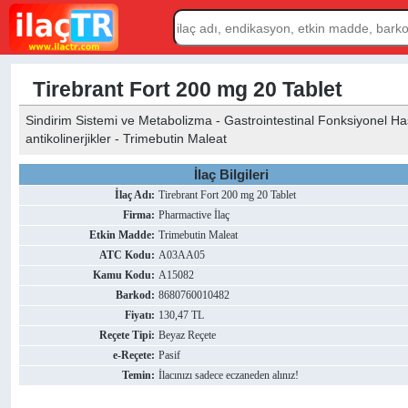
Tirebrant Fort 200 mg 20 Tablet
Sindirim Sistemi ve Metabolizma - Gastrointestinal Fonksiyonel Has
antikolinerjikler - Trimebutin Maleat
İlaç Bilgileri
İlaç Adı:
Tirebrant Fort 200 mg 20 Tablet
Firma:
Pharmactive İlaç
Etkin Madde:
Trimebutin Maleat
ATC Kodu:
A03AA05
Kamu Kodu:
A15082
Barkod:
8680760010482
Fiyatı:
130,47 TL
Reçete Tipi:
Beyaz Reçete
e-Reçete:
Pasif
Temin:
İlacınızı sadece eczaneden alınız!