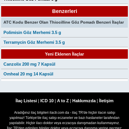
Benzerleri
ATC Kodu Benzer Olan Thiocilline Göz Pomadı Benzeri İlaçlar
Polimisin Göz Merhemi 3.5 g
Terramycin Göz Merhemi 3.5 g
Yeni Eklenen İlaçlar
Canzolix 200 mg 7 Kapsül
Omheal 20 mg 14 Kapsül
İlaç Listesi
|
ICD 10
|
A to Z
|
Hakkımızda
|
İletişim
Aradığınız ilaç bilgileri ilactr.com da - ilaç TR'de hiçbir ilacın satışı
yapılmaz! Türkiye'de ilaç satışı eczaneler ve bazı hastaneler tarafından
yapılabilir. Hiçbir ilacı doktor veya eczacıya danışmadan kullanmayınız.
İlaç TR'den edinilen bilgiler doktor veya eczacıya danışma yerine geçmez,