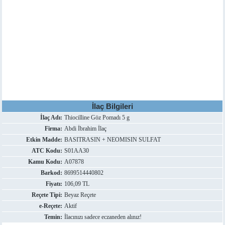
İlaç Bilgileri
İlaç Adı:
Thiocilline Göz Pomadı 5 g
Firma:
Abdi İbrahim İlaç
Etkin Madde:
BASITRASIN + NEOMISIN SULFAT
ATC Kodu:
S01AA30
Kamu Kodu:
A07878
Barkod:
8699514440802
Fiyatı:
106,09 TL
Reçete Tipi:
Beyaz Reçete
e-Reçete:
Aktif
Temin:
İlacınızı sadece eczaneden alınız!