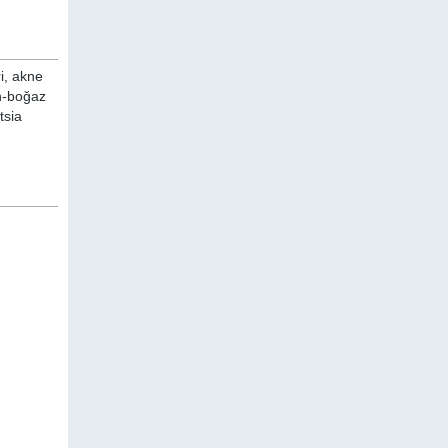
i, akne
un-boğaz
tsia