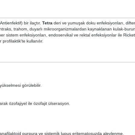
ntienfektif) bir ilaçtır.
Tetra
deri ve yumuşak doku enfeksiyonları, difter
, akut antraks, trahom, duyarlı mikroorganizmalardan kaynaklanan kulak-bur
ner sistem enfeksiyonları, endoservikal ve rektal enfeksiyonlar ile Ricket
rofilaktik'te kullanılır.
yükselmesi görülebilir.
arak özofajiyel ile özofajit ülserasyon.
em, anafilaktoid purpura ve sistemik lupus eritematosuzda alevlenme.