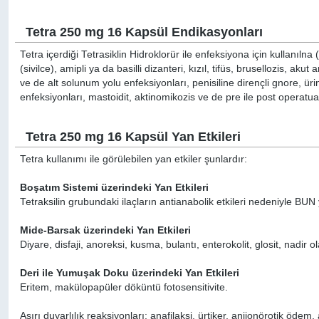
Tetra 250 mg 16 Kapsül Endikasyonları
Tetra içerdiği Tetrasiklin Hidroklorür ile enfeksiyona için kullanılna (A
(sivilce), amipli ya da basilli dizanteri, kızıl, tifüs, brusellozis
ve de alt solunum yolu enfeksiyonları, penisiline dirençli gnore, üri
enfeksiyonları, mastoidit, aktinomikozis ve de pre ile post operatuar p
Tetra 250 mg 16 Kapsül Yan Etkileri
Tetra kullanımı ile görülebilen yan etkiler şunlardır:
Boşatım Sistemi üzerindeki Yan Etkileri
Tetraksilin grubundaki ilaçların antianabolik etkileri nedeniyle BUN 
Mide-Barsak üzerindeki Yan Etkileri
Diyare, disfaji, anoreksi, kusma, bulantı, enterokolit, glosit, nadir ol
Deri ile Yumuşak Doku üzerindeki Yan Etkileri
Eritem, makülopapüler döküntü fotosensitivite.
Aşırı duyarlılık reaksiyonları: anafilaksi, ürtiker, anjionörotik öd