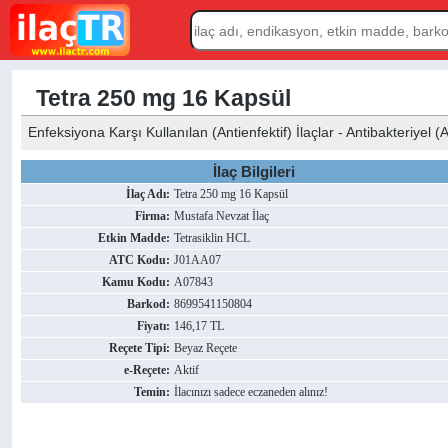
Tetra 250 mg 16 Kapsül
Enfeksiyona Karşı Kullanılan (Antienfektif) İlaçlar - Antibakteriyel (Ant
İlaç Bilgileri
İlaç Adı:
Tetra 250 mg 16 Kapsül
Firma:
Mustafa Nevzat İlaç
Etkin Madde:
Tetrasiklin HCL
ATC Kodu:
J01AA07
Kamu Kodu:
A07843
Barkod:
8699541150804
Fiyatı:
146,17 TL
Reçete Tipi:
Beyaz Reçete
e-Reçete:
Aktif
Temin:
İlacınızı sadece eczaneden alınız!