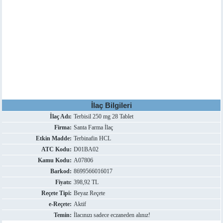
İlaç Bilgileri
İlaç Adı:
Terbisil 250 mg 28 Tablet
Firma:
Santa Farma İlaç
Etkin Madde:
Terbinafin HCL
ATC Kodu:
D01BA02
Kamu Kodu:
A07806
Barkod:
8699566016017
Fiyatı:
398,92 TL
Reçete Tipi:
Beyaz Reçete
e-Reçete:
Aktif
Temin:
İlacınızı sadece eczaneden alınız!