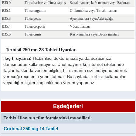
B35.0
Tinea barbae ve Tinea capitis
Sakal mantarı, kafa mantarı veya Saçkıran
B35.1
Tinea unguium
Onikomikoz veya Tırnak mantarı
B35.3
Tinea pedis
Ayak mantarı veya Atlet ayağı
B35.4
Tinea corporis
Vücut mantarı
B35.6
Tinea cruris
Kasık mantarı veya Bacak mantarı
Terbisil 250 mg 28 Tablet Uyarılar
ilaç tr uyarısı:
Hiçbir ilacı doktorunuza ya da eczacınıza
danışmadan kullanmayınız. Unutmayınız ki, internet sitelerinde
ilaçlar hakkında verilen bilgiler, bir uzmanın sizi muayene ederek
vereceği reçetenin yerini tutmaz. Bu sayfada Terbisil kullananlar
veya diğer kişiler ilaç hakkında yorum yapamaz.
Eşdeğerleri
Terbisil ilacının tüm formlardaki muadilleri:
Corbinal 250 mg 14 Tablet