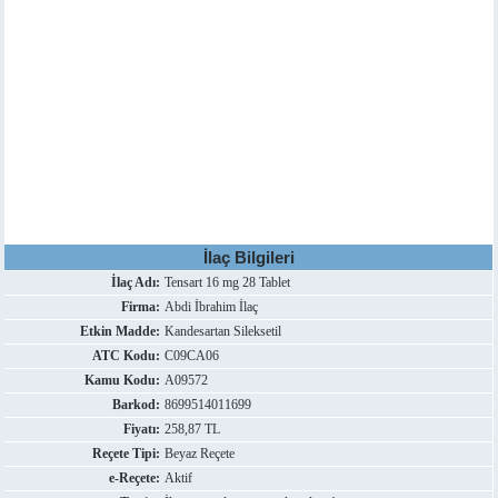
İlaç Bilgileri
İlaç Adı:
Tensart 16 mg 28 Tablet
Firma:
Abdi İbrahim İlaç
Etkin Madde:
Kandesartan Sileksetil
ATC Kodu:
C09CA06
Kamu Kodu:
A09572
Barkod:
8699514011699
Fiyatı:
258,87 TL
Reçete Tipi:
Beyaz Reçete
e-Reçete:
Aktif