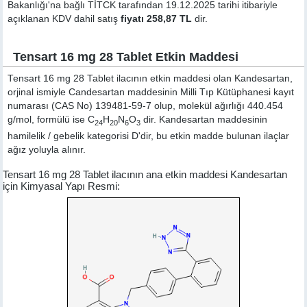
Bakanlığı'na bağlı TİTCK tarafından 19.12.2025 tarihi itibariyle
açıklanan KDV dahil satış
fiyatı 258,87 TL
dir.
Tensart 16 mg 28 Tablet Etkin Maddesi
Tensart 16 mg 28 Tablet ilacının etkin maddesi olan Kandesartan,
orjinal ismiyle
Candesartan
maddesinin Milli Tıp Kütüphanesi kayıt
numarası (CAS No) 139481-59-7 olup, molekül ağırlığı 440.454
g/mol, formülü ise C
H
N
O
dir. Kandesartan maddesinin
24
20
6
3
hamilelik / gebelik kategorisi D'dir, bu etkin madde bulunan ilaçlar
ağız yoluyla alınır.
Tensart 16 mg 28 Tablet ilacının ana etkin maddesi Kandesartan
için Kimyasal Yapı Resmi: