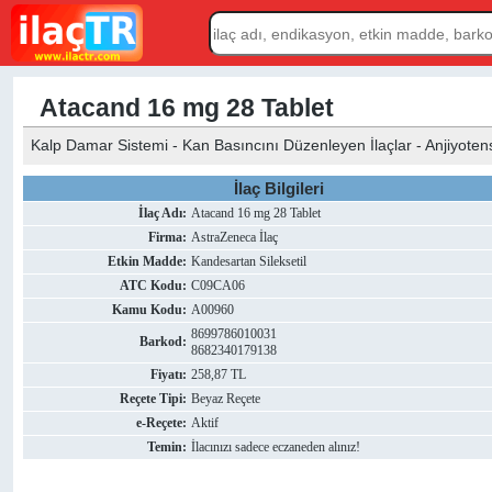
Atacand 16 mg 28 Tablet
Kalp Damar Sistemi - Kan Basıncını Düzenleyen İlaçlar - Anjiyotensin
İlaç Bilgileri
İlaç Adı:
Atacand 16 mg 28 Tablet
Firma:
AstraZeneca İlaç
Etkin Madde:
Kandesartan Sileksetil
ATC Kodu:
C09CA06
Kamu Kodu:
A00960
8699786010031
Barkod:
8682340179138
Fiyatı:
258,87 TL
Reçete Tipi:
Beyaz Reçete
e-Reçete:
Aktif
Temin:
İlacınızı sadece eczaneden alınız!