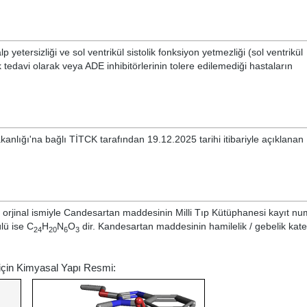
yetersizliği ve sol ventrikül sistolik fonksiyon yetmezliği (sol ventrikül
 tedavi olarak veya ADE inhibitörlerinin tolere edilemediği hastaların
kanlığı'na bağlı TİTCK tarafından 19.12.2025 tarihi itibariyle açıklana
orjinal ismiyle
Candesartan
maddesinin Milli Tıp Kütüphanesi kayıt nu
lü ise C
H
N
O
dir. Kandesartan maddesinin hamilelik / gebelik kate
24
20
6
3
için Kimyasal Yapı Resmi: