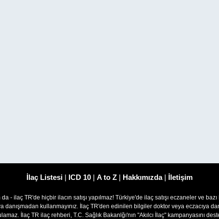
İlaç Listesi
|
ICD 10
|
A to Z
|
Hakkımızda
|
İletişim
om da - ilaç TR'de hiçbir ilacın satışı yapılmaz! Türkiye'de ilaç satışı eczaneler ve bazı
ıya danışmadan kullanmayınız. İlaç TR'den edinilen bilgiler doktor veya eczacıya
lamaz. İlaç TR ilaç rehberi, T.C. Sağlık Bakanlğı'nın "Akılcı İlaç" kampanyasını des