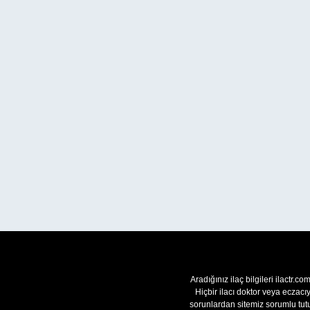
Aradığınız ilaç bilgileri ilactr.c
Hiçbir ilacı doktor veya eczac
sorunlardan sitemiz sorumlu tutu