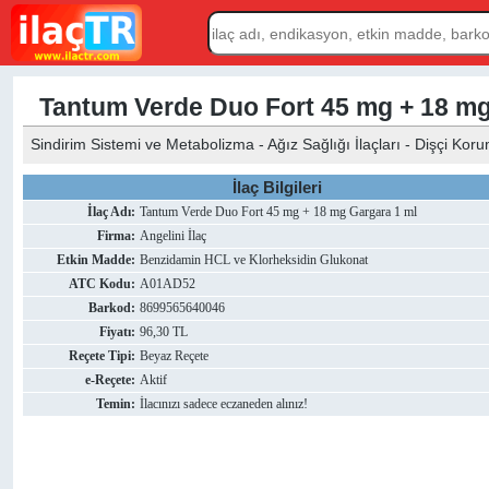
Tantum Verde Duo Fort 45 mg + 18 mg
Sindirim Sistemi ve Metabolizma - Ağız Sağlığı İlaçları - Dişçi Kor
İlaç Bilgileri
İlaç Adı:
Tantum Verde Duo Fort 45 mg + 18 mg Gargara 1 ml
Firma:
Angelini İlaç
Etkin Madde:
Benzidamin HCL ve Klorheksidin Glukonat
ATC Kodu:
A01AD52
Barkod:
8699565640046
Fiyatı:
96,30 TL
Reçete Tipi:
Beyaz Reçete
e-Reçete:
Aktif
Temin:
İlacınızı sadece eczaneden alınız!