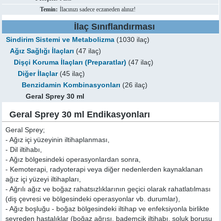
Temin:
İlacınızı sadece eczaneden alınız!
İlaç Sınıflandırması
Sindirim Sistemi ve Metabolizma
(1030 ilaç)
Ağız Sağlığı İlaçları
(47 ilaç)
Dişçi Koruma İlaçları (Preparatlar)
(47 ilaç)
Diğer İlaçlar
(45 ilaç)
Benzidamin Kombinasyonları
(26 ilaç)
Geral Sprey 30 ml
Geral Sprey 30 ml Endikasyonları
Geral Sprey;
- Ağız içi yüzeyinin iltihaplanması,
- Dil iltihabı,
- Ağız bölgesindeki operasyonlardan sonra,
- Kemoterapi, radyoterapi veya diğer nedenlerden kaynaklanan
ağız içi yüzeyi iltihapları,
- Ağrılı ağız ve boğaz rahatsızlıklarının geçici olarak rahatlatılması
(diş çevresi ve bölgesindeki operasyonlar vb. durumlar),
- Ağız boşluğu - boğaz bölgesindeki iltihap ve enfeksiyonla birlikte
seyreden hastalıklar (boğaz ağrısı, bademcik iltihabı, soluk borusu