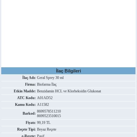
İlaç Bilgileri
İlaç Adı:
Geral Sprey 30 ml
Firma:
Biofarma İlaç
Etkin Madde:
Benzidamin HCL ve Klorheksidin Glukonat
ATC Kodu:
A01AD52
Kamu Kodu:
A11582
8699578511210
Barkod:
8699523510015
Fiyatı:
99,19 TL
Reçete Tipi:
Beyaz Reçete
e-Reçete:
Pasif