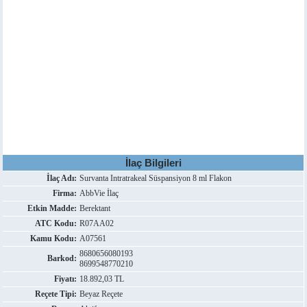
İlaç Bilgileri
İlaç Adı:
Survanta Intratrakeal Süspansiyon 8 ml Flakon
Firma:
AbbVie İlaç
Etkin Madde:
Berektant
ATC Kodu:
R07AA02
Kamu Kodu:
A07561
8680656080193
Barkod:
8699548770210
Fiyatı:
18.892,03 TL
Reçete Tipi:
Beyaz Reçete