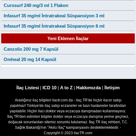
Curosurf 240 mg/3 ml 1 Flakon
Infasurf 35 mg/ml İntratrakeal Süspansiyon 3 ml
Infasurf 35 mg/ml İntratrakeal Süspansiyon 6 ml
Yeni Eklenen İlaçlar
Canzolix 200 mg 7 Kapsül
Omheal 20 mg 14 Kapsül
İlaç Listesi
|
ICD 10
|
A to Z
|
Hakkımızda
|
İletişim
Aradığınız ilaç bilgileri ilactr.com da - ilaç TR'de hiçbir ilacın satışı
yapılmaz! Türkiye'de ilaç satışı eczaneler ve bazı hastaneler tarafından
yapılabilir. Hiçbir ilacı doktor veya eczacıya danışmadan kullanmayınız.
İlaç TR'den edinilen bilgiler doktor veya eczacıya danışma yerine geçmez,
doğacak sorunlardan sitemiz sorumlu tutulamaz. İlaç TR ilaç rehberi, T.C.
Sağlık Bakanlğı'nın "Akılcı İlaç" kampanyasını desteklemektedir. -
Copyright © 2023 ilacTR.com