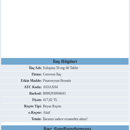
İlaç Bilgileri
İlaç Adı:
Solopina 50 mg 40 Tablet
Firma:
Genveon İlaç
Etkin Madde:
Pinaveryum Bromür
ATC Kodu:
A03AX04
Barkod:
8699293094043
Fiyatı:
417,82 TL
Reçete Tipi:
Beyaz Reçete
e-Reçete:
Aktif
Temin:
İlacınızı sadece eczaneden alınız!
İlaç Sınıflandırması