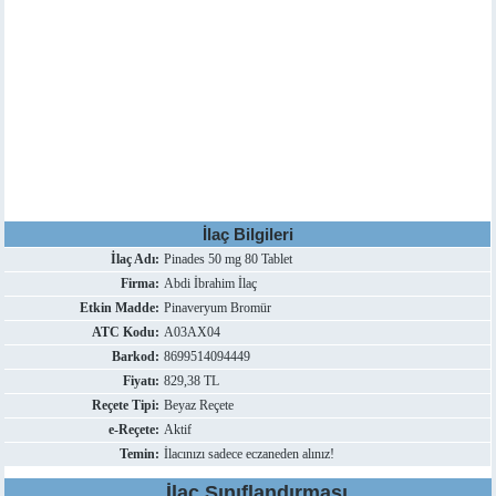
İlaç Bilgileri
İlaç Adı:
Pinades 50 mg 80 Tablet
Firma:
Abdi İbrahim İlaç
Etkin Madde:
Pinaveryum Bromür
ATC Kodu:
A03AX04
Barkod:
8699514094449
Fiyatı:
829,38 TL
Reçete Tipi:
Beyaz Reçete
e-Reçete:
Aktif
Temin:
İlacınızı sadece eczaneden alınız!
İlaç Sınıflandırması