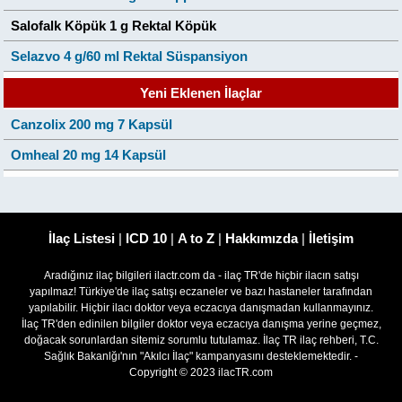
Salofalk Köpük 1 g Rektal Köpük
Selazvo 4 g/60 ml Rektal Süspansiyon
Yeni Eklenen İlaçlar
Canzolix 200 mg 7 Kapsül
Omheal 20 mg 14 Kapsül
İlaç Listesi
|
ICD 10
|
A to Z
|
Hakkımızda
|
İletişim
Aradığınız ilaç bilgileri ilactr.com da - ilaç TR'de hiçbir ilacın satışı
yapılmaz! Türkiye'de ilaç satışı eczaneler ve bazı hastaneler tarafından
yapılabilir. Hiçbir ilacı doktor veya eczacıya danışmadan kullanmayınız.
İlaç TR'den edinilen bilgiler doktor veya eczacıya danışma yerine geçmez,
doğacak sorunlardan sitemiz sorumlu tutulamaz. İlaç TR ilaç rehberi, T.C.
Sağlık Bakanlğı'nın "Akılcı İlaç" kampanyasını desteklemektedir. -
Copyright © 2023 ilacTR.com