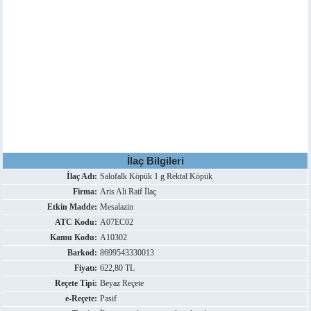
İlaç Bilgileri
İlaç Adı:
Salofalk Köpük 1 g Rektal Köpük
Firma:
Aris Ali Raif İlaç
Etkin Madde:
Mesalazin
ATC Kodu:
A07EC02
Kamu Kodu:
A10302
Barkod:
8699543330013
Fiyatı:
622,80 TL
Reçete Tipi:
Beyaz Reçete
e-Reçete:
Pasif