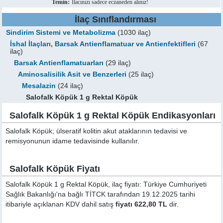
Temin:
İlacınızı sadece eczaneden alınız!
İlaç Sınıflandırması
Sindirim Sistemi ve Metabolizma
(1030 ilaç)
İshal İlaçları, Barsak Antienflamatuar ve Antienfektifleri
(67
ilaç)
Barsak Antienflamatuarları
(29 ilaç)
Aminosalisilik Asit ve Benzerleri
(25 ilaç)
Mesalazin
(24 ilaç)
Salofalk Köpük 1 g Rektal Köpük
Salofalk Köpük 1 g Rektal Köpük Endikasyonları
Salofalk Köpük; ülseratif kolitin akut ataklarının tedavisi ve
remisyonunun idame tedavisinde kullanılır.
Salofalk Köpük Fiyatı
Salofalk Köpük 1 g Rektal Köpük, ilaç fiyatı: Türkiye Cumhuriyeti
Sağlık Bakanlığı'na bağlı TİTCK tarafından 19.12.2025 tarihi
itibariyle açıklanan KDV dahil satış
fiyatı 622,80 TL
dir.