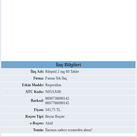
İlaç Bilgileri
İlaç Adı:
Rileptid 2 mg 60 Tablet
Firma:
Farma-Tek İlaç
Etkin Madde:
Risperidon
ATC Kodu:
N05AX08
8699738090142
Barkod:
8697786090145
Fiyatı:
543,75 TL
Reçete Tipi:
Beyaz Reçete
e-Reçete:
Aktif
Temin:
İlacınızı sadece eczaneden alınız!