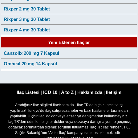
Rixper 2 mg 30 Tablet
Rixper 3 mg 30 Tablet
Rixper 4 mg 30 Tablet
Yeni Eklenen İlaçlar
Canzolix 200 mg 7 Kapsül
Omheal 20 mg 14 Kapsül
İlaç Listesi
|
ICD 10
|
A to Z
|
Hakkımızda
|
İletişim
Aradığınız ilaç bilgileri ilactr.com da - ilaç TR'de hiçbir ilacın satışı
yapılmaz! Türkiye'de ilaç satışı eczaneler ve bazı hastaneler tarafından
yapılabilir. Hiçbir ilacı doktor veya eczacıya danışmadan kullanmayınız.
İlaç TR'den edinilen bilgiler doktor veya eczacıya danışma yerine geçmez,
doğacak sorunlardan sitemiz sorumlu tutulamaz. İlaç TR ilaç rehberi, T.C.
Sağlık Bakanlğı'nın "Akılcı İlaç" kampanyasını desteklemektedir. -