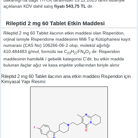
Bakanlığı'na bağlı TİTCK tarafından 19.12.2025 tarihi itibariyle
açıklanan KDV dahil satış
fiyatı 543,75 TL
dir.
Rileptid 2 mg 60 Tablet Etkin Maddesi
Rileptid 2 mg 60 Tablet ilacının etkin maddesi olan Risperidon,
orjinal ismiyle
Risperidone
maddesinin Milli Tıp Kütüphanesi kayıt
numarası (CAS No) 106266-06-2 olup, molekül ağırlığı
410.484483 g/mol, formülü ise C
H
FN
O
dir. Risperidon
23
27
4
2
maddesinin hamilelik / gebelik kategorisi C'dir, bu etkin madde
bulunan ilaçlar ağız ve kasa enjekte yollarından biriyle alınır.
Rileptid 2 mg 60 Tablet ilacının ana etkin maddesi Risperidon için
Kimyasal Yapı Resmi: