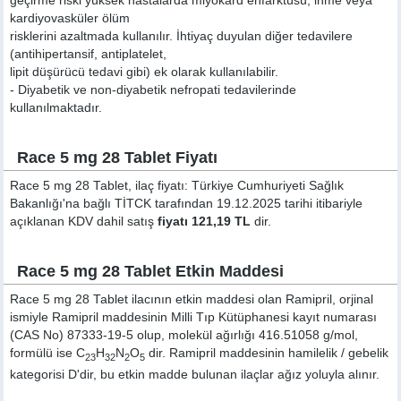
geçirme riski yüksek hastalarda miyokard enfarktüsü, inme veya
kardiyovasküler ölüm
risklerini azaltmada kullanılır. İhtiyaç duyulan diğer tedavilere
(antihipertansif, antiplatelet,
lipit düşürücü tedavi gibi) ek olarak kullanılabilir.
- Diyabetik ve non-diyabetik nefropati tedavilerinde
kullanılmaktadır.
Race 5 mg 28 Tablet Fiyatı
Race 5 mg 28 Tablet, ilaç fiyatı: Türkiye Cumhuriyeti Sağlık
Bakanlığı'na bağlı TİTCK tarafından 19.12.2025 tarihi itibariyle
açıklanan KDV dahil satış
fiyatı 121,19 TL
dir.
Race 5 mg 28 Tablet Etkin Maddesi
Race 5 mg 28 Tablet ilacının etkin maddesi olan Ramipril, orjinal
ismiyle
Ramipril
maddesinin Milli Tıp Kütüphanesi kayıt numarası
(CAS No) 87333-19-5 olup, molekül ağırlığı 416.51058 g/mol,
formülü ise C
H
N
O
dir. Ramipril maddesinin hamilelik / gebelik
23
32
2
5
kategorisi D'dir, bu etkin madde bulunan ilaçlar ağız yoluyla alınır.