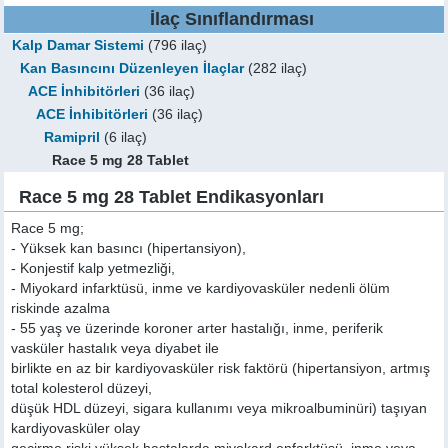
İlaç Sınıflandırması
Kalp Damar Sistemi
(796 ilaç)
Kan Basıncını Düzenleyen İlaçlar
(282 ilaç)
ACE İnhibitörleri
(36 ilaç)
ACE İnhibitörleri
(36 ilaç)
Ramipril
(6 ilaç)
Race 5 mg 28 Tablet
Race 5 mg 28 Tablet Endikasyonları
Race 5 mg;
- Yüksek kan basıncı (hipertansiyon),
- Konjestif kalp yetmezliği,
- Miyokard infarktüsü, inme ve kardiyovasküler nedenli ölüm
riskinde azalma
- 55 yaş ve üzerinde koroner arter hastalığı, inme, periferik
vasküler hastalık veya diyabet ile
birlikte en az bir kardiyovasküler risk faktörü (hipertansiyon, artmış
total kolesterol düzeyi,
düşük HDL düzeyi, sigara kullanımı veya mikroalbuminüri) taşıyan
kardiyovasküler olay