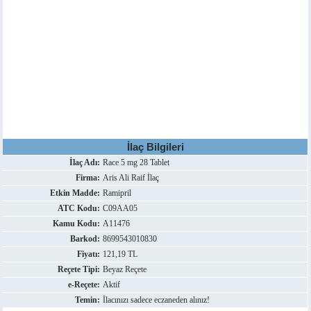
İlaç Bilgileri
İlaç Adı:
Race 5 mg 28 Tablet
Firma:
Aris Ali Raif İlaç
Etkin Madde:
Ramipril
ATC Kodu:
C09AA05
Kamu Kodu:
A11476
Barkod:
8699543010830
Fiyatı:
121,19 TL
Reçete Tipi:
Beyaz Reçete
e-Reçete:
Aktif
Temin:
İlacınızı sadece eczaneden alınız!