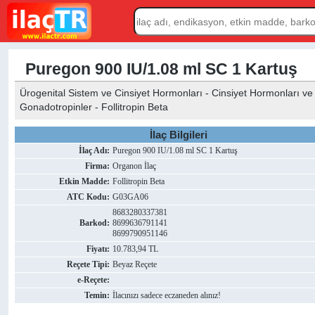
Puregon 900 IU/1.08 ml SC 1 Kartuş
Ürogenital Sistem ve Cinsiyet Hormonları - Cinsiyet Hormonları ve 
Gonadotropinler - Follitropin Beta
İlaç Bilgileri
İlaç Adı:
Puregon 900 IU/1.08 ml SC 1 Kartuş
Firma:
Organon İlaç
Etkin Madde:
Follitropin Beta
ATC Kodu:
G03GA06
8683280337381
Barkod:
8699636791141
8699790951146
Fiyatı:
10.783,94 TL
Reçete Tipi:
Beyaz Reçete
e-Reçete:
Temin:
İlacınızı sadece eczaneden alınız!