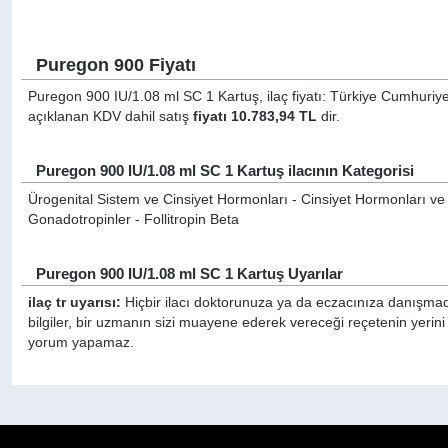
Puregon 900 Fiyatı
Puregon 900 IU/1.08 ml SC 1 Kartuş, ilaç fiyatı: Türkiye Cumhuriyet
açıklanan KDV dahil satış
fiyatı 10.783,94 TL
dir.
Puregon 900 IU/1.08 ml SC 1 Kartuş ilacının Kategorisi
Ürogenital Sistem ve Cinsiyet Hormonları - Cinsiyet Hormonları ve 
Gonadotropinler - Follitropin Beta
Puregon 900 IU/1.08 ml SC 1 Kartuş Uyarılar
ilaç tr uyarısı:
Hiçbir ilacı doktorunuza ya da eczacınıza danışmada
bilgiler, bir uzmanın sizi muayene ederek vereceği reçetenin yerin
yorum yapamaz.