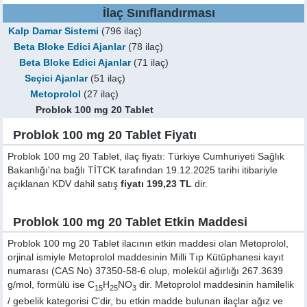
İlaç Sınıflandırması
Kalp Damar Sistemi
(796 ilaç)
Beta Bloke Edici Ajanlar
(78 ilaç)
Beta Bloke Edici Ajanlar
(71 ilaç)
Seçici Ajanlar
(51 ilaç)
Metoprolol
(27 ilaç)
Problok 100 mg 20 Tablet
Problok 100 mg 20 Tablet Fiyatı
Problok 100 mg 20 Tablet, ilaç fiyatı: Türkiye Cumhuriyeti Sağlık
Bakanlığı'na bağlı TİTCK tarafından 19.12.2025 tarihi itibariyle
açıklanan KDV dahil satış
fiyatı 199,23 TL
dir.
Problok 100 mg 20 Tablet Etkin Maddesi
Problok 100 mg 20 Tablet ilacının etkin maddesi olan Metoprolol,
orjinal ismiyle
Metoprolol
maddesinin Milli Tıp Kütüphanesi kayıt
numarası (CAS No) 37350-58-6 olup, molekül ağırlığı 267.3639
g/mol, formülü ise C
H
NO
dir. Metoprolol maddesinin hamilelik
15
25
3
/ gebelik kategorisi C'dir, bu etkin madde bulunan ilaçlar ağız ve