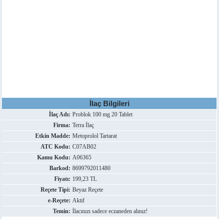
İlaç Bilgileri
İlaç Adı:
Problok 100 mg 20 Tablet
Firma:
Terra İlaç
Etkin Madde:
Metoprolol Tartarat
ATC Kodu:
C07AB02
Kamu Kodu:
A06365
Barkod:
8699792011480
Fiyatı:
199,23 TL
Reçete Tipi:
Beyaz Reçete
e-Reçete:
Aktif
Temin:
İlacınızı sadece eczaneden alınız!