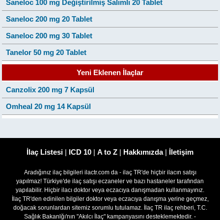
Saneloc 100 mg Değiştirilmiş Salımlı 20 Tablet
Saneloc 200 mg 20 Tablet
Saneloc 200 mg 30 Tablet
Tanelor 50 mg 20 Tablet
Yeni Eklenen İlaçlar
Canzolix 200 mg 7 Kapsül
Omheal 20 mg 14 Kapsül
İlaç Listesi
|
ICD 10
|
A to Z
|
Hakkımızda
|
İletişim
Aradığınız ilaç bilgileri ilactr.com da - ilaç TR'de hiçbir ilacın satışı
yapılmaz! Türkiye'de ilaç satışı eczaneler ve bazı hastaneler tarafından
yapılabilir. Hiçbir ilacı doktor veya eczacıya danışmadan kullanmayınız.
İlaç TR'den edinilen bilgiler doktor veya eczacıya danışma yerine geçmez,
doğacak sorunlardan sitemiz sorumlu tutulamaz. İlaç TR ilaç rehberi, T.C.
Sağlık Bakanlğı'nın "Akılcı İlaç" kampanyasını desteklemektedir. -