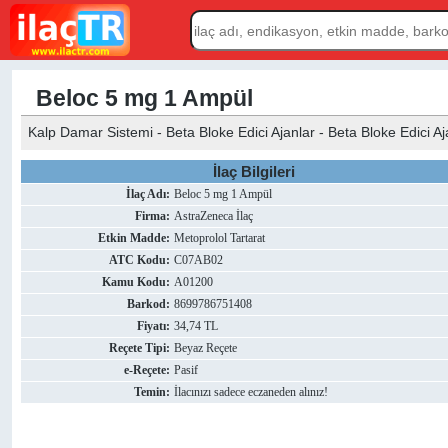
Beloc 5 mg 1 Ampül
Kalp Damar Sistemi - Beta Bloke Edici Ajanlar - Beta Bloke Edici Aja
İlaç Bilgileri
İlaç Adı:
Beloc 5 mg 1 Ampül
Firma:
AstraZeneca İlaç
Etkin Madde:
Metoprolol Tartarat
ATC Kodu:
C07AB02
Kamu Kodu:
A01200
Barkod:
8699786751408
Fiyatı:
34,74 TL
Reçete Tipi:
Beyaz Reçete
e-Reçete:
Pasif
Temin:
İlacınızı sadece eczaneden alınız!