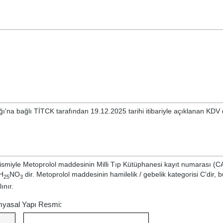
ğı'na bağlı TİTCK tarafından 19.12.2025 tarihi itibariyle açıklanan KDV 
 ismiyle
Metoprolol
maddesinin Milli Tıp Kütüphanesi kayıt numarası (C
H
NO
dir. Metoprolol maddesinin hamilelik / gebelik kategorisi C'dir, b
25
3
ınır.
imyasal Yapı Resmi: