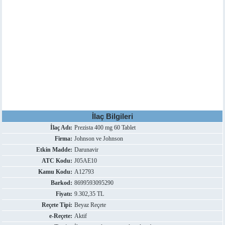
İlaç Bilgileri
İlaç Adı:
Prezista 400 mg 60 Tablet
Firma:
Johnson ve Johnson
Etkin Madde:
Darunavir
ATC Kodu:
J05AE10
Kamu Kodu:
A12793
Barkod:
8699593095290
Fiyatı:
9.302,35 TL
Reçete Tipi:
Beyaz Reçete
e-Reçete:
Aktif