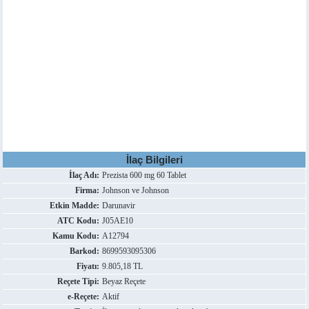
İlaç Bilgileri
İlaç Adı:
Prezista 600 mg 60 Tablet
Firma:
Johnson ve Johnson
Etkin Madde:
Darunavir
ATC Kodu:
J05AE10
Kamu Kodu:
A12794
Barkod:
8699593095306
Fiyatı:
9.805,18 TL
Reçete Tipi:
Beyaz Reçete
e-Reçete:
Aktif