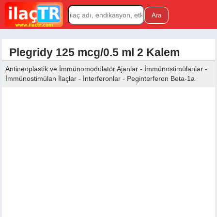
Plegridy 125 mcg/0.5 ml 2 Kalem
Antineoplastik ve İmmünomodülatör Ajanlar - İmmünostimülanlar -
İmmünostimülan İlaçlar - İnterferonlar - Peginterferon Beta-1a