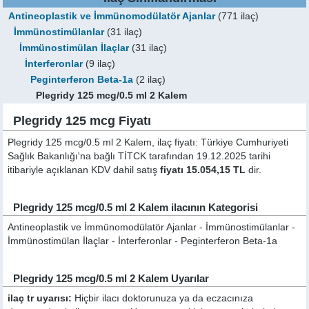
Antineoplastik ve İmmünomodülatör Ajanlar
(771 ilaç)
İmmünostimülanlar
(31 ilaç)
İmmünostimülan İlaçlar
(31 ilaç)
İnterferonlar
(9 ilaç)
Peginterferon Beta-1a
(2 ilaç)
Plegridy 125 mcg/0.5 ml 2 Kalem
Plegridy 125 mcg Fiyatı
Plegridy 125 mcg/0.5 ml 2 Kalem, ilaç fiyatı: Türkiye Cumhuriyeti
Sağlık Bakanlığı'na bağlı TİTCK tarafından 19.12.2025 tarihi
itibariyle açıklanan KDV dahil satış
fiyatı 15.054,15 TL
dir.
Plegridy 125 mcg/0.5 ml 2 Kalem ilacının Kategorisi
Antineoplastik ve İmmünomodülatör Ajanlar - İmmünostimülanlar -
İmmünostimülan İlaçlar - İnterferonlar - Peginterferon Beta-1a
Plegridy 125 mcg/0.5 ml 2 Kalem Uyarılar
ilaç tr uyarısı:
Hiçbir ilacı doktorunuza ya da eczacınıza