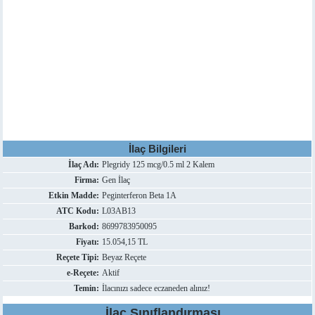
İlaç Bilgileri
İlaç Adı:
Plegridy 125 mcg/0.5 ml 2 Kalem
Firma:
Gen İlaç
Etkin Madde:
Peginterferon Beta 1A
ATC Kodu:
L03AB13
Barkod:
8699783950095
Fiyatı:
15.054,15 TL
Reçete Tipi:
Beyaz Reçete
e-Reçete:
Aktif
Temin:
İlacınızı sadece eczaneden alınız!
İlaç Sınıflandırması