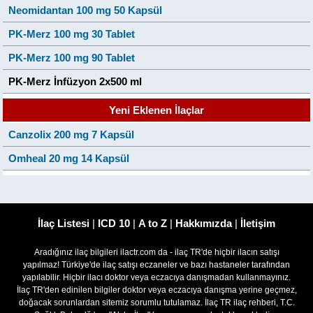
Neomidantan 100 mg 50 Kapsül
PK-Merz 100 mg 30 Tablet
PK-Merz 100 mg 90 Tablet
PK-Merz İnfüzyon 2x500 ml
Yeni Eklenen İlaçlar
Canzolix 200 mg 7 Kapsül
Omheal 20 mg 14 Kapsül
İlaç Listesi
|
ICD 10
|
A to Z
|
Hakkımızda
|
İletişim
Aradığınız ilaç bilgileri ilactr.com da - ilaç TR'de hiçbir ilacın satışı
yapılmaz! Türkiye'de ilaç satışı eczaneler ve bazı hastaneler tarafından
yapılabilir. Hiçbir ilacı doktor veya eczacıya danışmadan kullanmayınız.
İlaç TR'den edinilen bilgiler doktor veya eczacıya danışma yerine geçmez,
doğacak sorunlardan sitemiz sorumlu tutulamaz. İlaç TR ilaç rehberi, T.C.