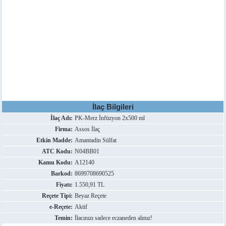
İlaç Bilgileri
İlaç Adı:
PK-Merz İnfüzyon 2x500 ml
Firma:
Assos İlaç
Etkin Madde:
Amantadin Sülfat
ATC Kodu:
N04BB01
Kamu Kodu:
A12140
Barkod:
8699708690525
Fiyatı:
1.550,91 TL
Reçete Tipi:
Beyaz Reçete
e-Reçete:
Aktif
Temin:
İlacınızı sadece eczaneden alınız!