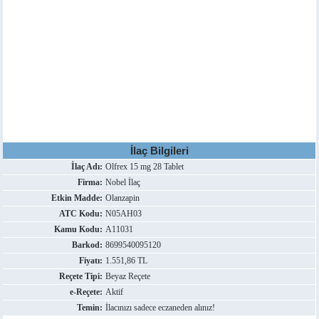
İlaç Bilgileri
İlaç Adı:
Olfrex 15 mg 28 Tablet
Firma:
Nobel İlaç
Etkin Madde:
Olanzapin
ATC Kodu:
N05AH03
Kamu Kodu:
A11031
Barkod:
8699540095120
Fiyatı:
1.551,86 TL
Reçete Tipi:
Beyaz Reçete
e-Reçete:
Aktif
Temin:
İlacınızı sadece eczaneden alınız!