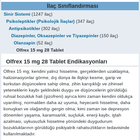
İlaç Sınıflandırması
Sinir Sistemi
(1247 ilaç)
Psikoleptikler (Psikolojik İlaçlar)
(347 ilaç)
Antipsikotikler
(302 ilaç)
Diazepinler, Oksazepinler ve Tiyazepinler
(150 ilaç)
Olanzapin
(52 ilaç)
Olfrex 15 mg 28 Tablet
Olfrex 15 mg 28 Tablet Endikasyonları
Olfrex 15 mg; kendini yalnız hissetme, gerçeklerden uzaklaşma,
halüsinasyonlar görme, dış dünya ile ilişkiyi kesme, garip ve
korkutan düşüncelere sahip olma, zihin karışıklığı ve zihinsel
yeteneklerin kaybı şeklindeki duygu ve düşüncelerin görüldüğü
ruhsal bozukluk hali (şizofreni) ayrıca kimi zaman kendini oldukça
uyarılmış, normalden daha az uyuma, heyecanlı hissetme, daha
konuşkan ve olağandışı gergin olma; kimi zaman ise depresyon
dönemleri yaşama, karamsarlık, suçluluk, enerji kaybı, iştah
azalması, uykusuzluk hissetme yönündeki duygudurum
bozukluklarının görüldüğü psikiyatrik rahatsızlıkların tedavisinde
kullanılmaktadır.