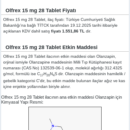
Olfrex 15 mg 28 Tablet Fiyatı
Olfrex 15 mg 28 Tablet, ilaç fiyatı: Türkiye Cumhuriyeti Sağlık
Bakanlığı'na bağlı TİTCK tarafından 19.12.2025 tarihi itibariyle
açıklanan KDV dahil satış
fiyatı 1.551,86 TL
dir.
Olfrex 15 mg 28 Tablet Etkin Maddesi
Olfrex 15 mg 28 Tablet ilacının etkin maddesi olan Olanzapin,
orjinal ismiyle
Olanzapine
maddesinin Milli Tıp Kütüphanesi kayıt
numarası (CAS No) 132539-06-1 olup, molekül ağırlığı 312.4325
g/mol, formülü ise C
H
N
S dir. Olanzapin maddesinin hamilelik /
17
20
4
gebelik kategorisi C'dir, bu etkin madde bulunan ilaçlar ağız ve kas
içine enjekte yollarından biriyle alınır.
Olfrex 15 mg 28 Tablet ilacının ana etkin maddesi Olanzapin için
Kimyasal Yapı Resmi: