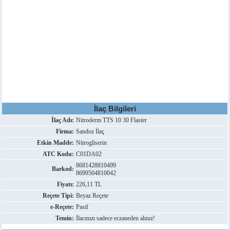
İlaç Bilgileri
İlaç Adı:
Nitroderm TTS 10 30 Flaster
Firma:
Sandoz İlaç
Etkin Madde:
Nitrogliserin
ATC Kodu:
C01DA02
8681428810499
Barkod:
8699504810042
Fiyatı:
226,11 TL
Reçete Tipi:
Beyaz Reçete
e-Reçete:
Pasif
Temin:
İlacınızı sadece eczaneden alınız!