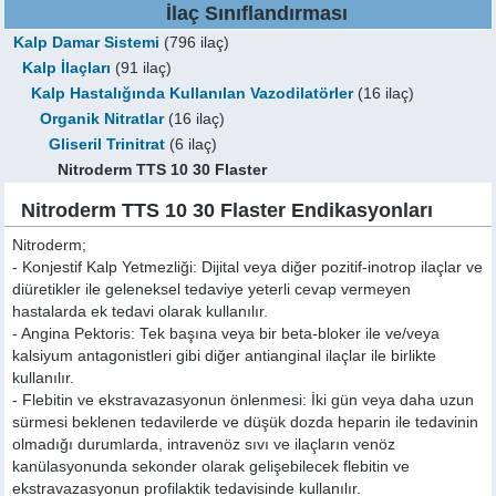
İlaç Sınıflandırması
Kalp Damar Sistemi
(796 ilaç)
Kalp İlaçları
(91 ilaç)
Kalp Hastalığında Kullanılan Vazodilatörler
(16 ilaç)
Organik Nitratlar
(16 ilaç)
Gliseril Trinitrat
(6 ilaç)
Nitroderm TTS 10 30 Flaster
Nitroderm TTS 10 30 Flaster Endikasyonları
Nitroderm;
- Konjestif Kalp Yetmezliği: Dijital veya diğer pozitif-inotrop ilaçlar ve
diüretikler ile geleneksel tedaviye yeterli cevap vermeyen
hastalarda ek tedavi olarak kullanılır.
- Angina Pektoris: Tek başına veya bir beta-bloker ile ve/veya
kalsiyum antagonistleri gibi diğer antianginal ilaçlar ile birlikte
kullanılır.
- Flebitin ve ekstravazasyonun önlenmesi: İki gün veya daha uzun
sürmesi beklenen tedavilerde ve düşük dozda heparin ile tedavinin
olmadığı durumlarda, intravenöz sıvı ve ilaçların venöz
kanülasyonunda sekonder olarak gelişebilecek flebitin ve
ekstravazasyonun profilaktik tedavisinde kullanılır.