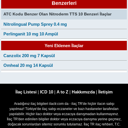
Benzerleri
ATC Kodu Benzer Olan Nitroderm TTS 10 Benzeri İlaçlar
Nitrolingual Pump Sprey 0.4 mg
Perlinganit 10 mg 10 Ampül
Yeni Eklenen İlaçlar
Canzolix 200 mg 7 Kapsül
Omheal 20 mg 14 Kapsül
İlaç Listesi
|
ICD 10
|
A to Z
|
Hakkımızda
|
İletişim
Aradığınız ilaç bilgileri ilactr.com da - ilaç TR'de hiçbir ilacın satışı
yapılmaz! Türkiye'de ilaç satışı eczaneler ve bazı hastaneler tarafından
yapılabilir. Hiçbir ilacı doktor veya eczacıya danışmadan kullanmayınız.
İlaç TR'den edinilen bilgiler doktor veya eczacıya danışma yerine geçmez,
doğacak sorunlardan sitemiz sorumlu tutulamaz. İlaç TR ilaç rehberi, T.C.