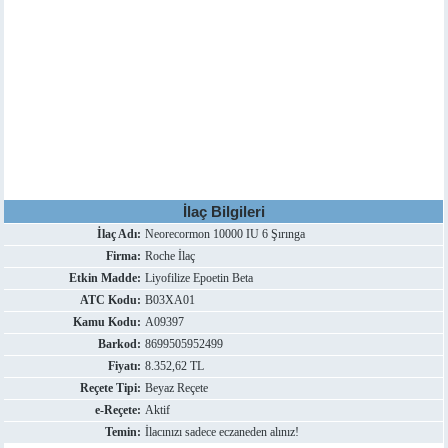
İlaç Bilgileri
İlaç Adı:
Neorecormon 10000 IU 6 Şırınga
Firma:
Roche İlaç
Etkin Madde:
Liyofilize Epoetin Beta
ATC Kodu:
B03XA01
Kamu Kodu:
A09397
Barkod:
8699505952499
Fiyatı:
8.352,62 TL
Reçete Tipi:
Beyaz Reçete
e-Reçete:
Aktif
Temin:
İlacınızı sadece eczaneden alınız!