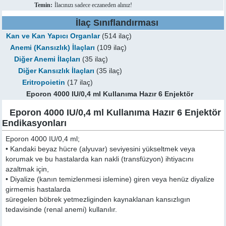
Temin:
İlacınızı sadece eczaneden alınız!
İlaç Sınıflandırması
Kan ve Kan Yapıcı Organlar
(514 ilaç)
Anemi (Kansızlık) İlaçları
(109 ilaç)
Diğer Anemi İlaçları
(35 ilaç)
Diğer Kansızlık İlaçları
(35 ilaç)
Eritropoietin
(17 ilaç)
Eporon 4000 IU/0,4 ml Kullanıma Hazır 6 Enjektör
Eporon 4000 IU/0,4 ml Kullanıma Hazır 6 Enjektör
Endikasyonları
Eporon 4000 IU/0,4 ml;
• Kandaki beyaz hücre (alyuvar) seviyesini yükseltmek veya
korumak ve bu hastalarda kan nakli (transfüzyon) ihtiyacını
azaltmak için,
• Diyalize (kanın temizlenmesi islemine) giren veya henüz diyalize
girmemis hastalarda
süregelen böbrek yetmezliginden kaynaklanan kansızlıgın
tedavisinde (renal anemi) kullanılır.