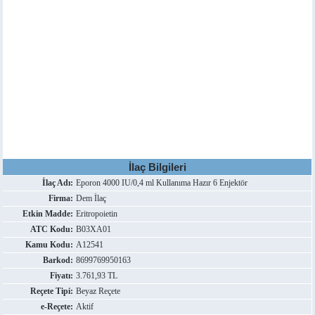
İlaç Bilgileri
İlaç Adı:
Eporon 4000 IU/0,4 ml Kullanıma Hazır 6 Enjektör
Firma:
Dem İlaç
Etkin Madde:
Eritropoietin
ATC Kodu:
B03XA01
Kamu Kodu:
A12541
Barkod:
8699769950163
Fiyatı:
3.761,93 TL
Reçete Tipi:
Beyaz Reçete
e-Reçete:
Aktif