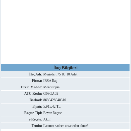
İlaç Bilgileri
İlaç Adı:
Meriofert 75 IU 10 Adet
Firma:
IBSA İlaç
Etkin Madde:
Menotropin
ATC Kodu:
G03GA02
Barkod:
8680426040310
Fiyatı:
5.915,42 TL
Reçete Tipi:
Beyaz Reçete
e-Reçete:
Aktif
Temin:
İlacınızı sadece eczaneden alınız!