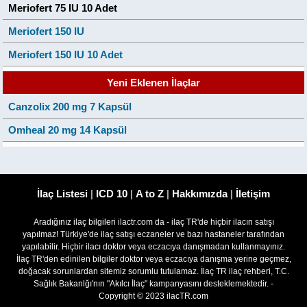
Meriofert 75 IU 10 Adet
Meriofert 150 IU
Meriofert 150 IU 10 Adet
Yeni Eklenen İlaçlar
Canzolix 200 mg 7 Kapsül
Omheal 20 mg 14 Kapsül
İlaç Listesi
|
ICD 10
|
A to Z
|
Hakkımızda
|
İletişim
Aradığınız ilaç bilgileri ilactr.com da - ilaç TR'de hiçbir ilacın satışı
yapılmaz! Türkiye'de ilaç satışı eczaneler ve bazı hastaneler tarafından
yapılabilir. Hiçbir ilacı doktor veya eczacıya danışmadan kullanmayınız.
İlaç TR'den edinilen bilgiler doktor veya eczacıya danışma yerine geçmez,
doğacak sorunlardan sitemiz sorumlu tutulamaz. İlaç TR ilaç rehberi, T.C.
Sağlık Bakanlğı'nın "Akılcı İlaç" kampanyasını desteklemektedir. -
Copyright © 2023 ilacTR.com