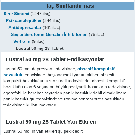
İlaç Sınıflandırması
Sinir Sistemi
(1247 ilaç)
Psikoanaleptikler
(344 ilaç)
Antidepresanlar
(161 ilaç)
Seçici Serotonin Gerialım İnhibitörleri
(76 ilaç)
Sertralin
(9 ilaç)
Lustral 50 mg 28 Tablet
Lustral 50 mg 28 Tablet Endikasyonları
Lustral 50 mg; depresyon tedavisinde,
obsesif kompulsif
bozukluk
tedavisinde, başlangıçtaki yanıtı takiben obsesif
kompulsif bozukluğun uzun süreli tedavisinde, obsesif kompulsif
bozukluğu olan 6 yaşından büyük pediyatrik hastaların tedavisinde,
agorafobi ile beraber seyreden panik bozukluk dahil olmak üzere
panik bozukluğu tedavisinde ve travma sonrası stres bozukluğu
tedavisinde kullanılmaktadır.
Lustral 50 mg 28 Tablet Yan Etkileri
Lustral 50 mg 'ın yan etkileri şu şekildedir: