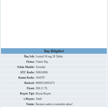
İlaç Bilgileri
İlaç Adı:
Lustral 50 mg 28 Tablet
Firma:
Viatris İlaç
Etkin Madde:
Sertralin
ATC Kodu:
N06AB06
Kamu Kodu:
A04787
Barkod:
8699532095473
Fiyatı:
200,11 TL
Reçete Tipi:
Beyaz Reçete
e-Reçete:
Aktif
Temin:
İlacınızı sadece eczaneden alınız!