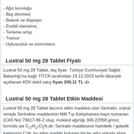
- Ağız kuruluğu
- Baş dönmesi
- Bulantı ve dispepsi
- Erektil olamama..
- Terleme artışı
- Tremor
- Uykusuzluk ve somnolans
Lustral 50 mg 28 Tablet Fiyatı
Lustral 50 mg 28 Tablet, ilaç fiyatı: Türkiye Cumhuriyeti Sağlık
Bakanlığı'na bağlı TİTCK tarafından 19.12.2025 tarihi itibariyle
açıklanan KDV dahil satış
fiyatı 200,11 TL
dir.
Lustral 50 mg 28 Tablet Etkin Maddesi
Lustral 50 mg 28 Tablet ilacının etkin maddesi olan Sertralin, orjinal
ismiyle
Sertraline
maddesinin Milli Tıp Kütüphanesi kayıt numarası
(CAS No) 79617-96-2 olup, molekül ağırlığı 306.22958 g/mol,
formülü ise C
H
Cl
N dir. Sertralin maddesinin hamilelik / gebelik
17
17
2
kategorisi C'dir, bu etkin madde bulunan ilaçlar ağız yoluyla alınır.