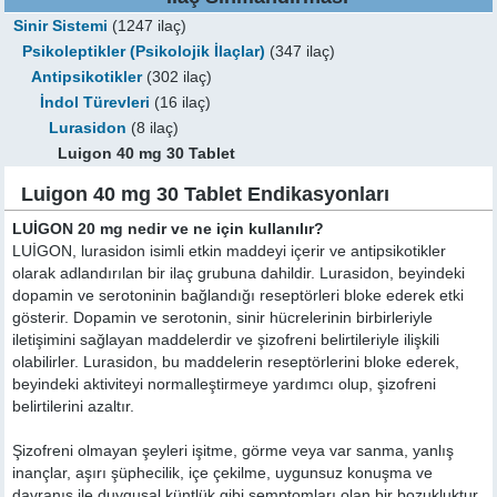
Sinir Sistemi
(1247 ilaç)
Psikoleptikler (Psikolojik İlaçlar)
(347 ilaç)
Antipsikotikler
(302 ilaç)
İndol Türevleri
(16 ilaç)
Lurasidon
(8 ilaç)
Luigon 40 mg 30 Tablet
Luigon 40 mg 30 Tablet Endikasyonları
LUİGON 20 mg nedir ve ne için kullanılır?
LUİGON, lurasidon isimli etkin maddeyi içerir ve antipsikotikler
olarak adlandırılan bir ilaç grubuna dahildir. Lurasidon, beyindeki
dopamin ve serotoninin bağlandığı reseptörleri bloke ederek etki
gösterir. Dopamin ve serotonin, sinir hücrelerinin birbirleriyle
iletişimini sağlayan maddelerdir ve şizofreni belirtileriyle ilişkili
olabilirler. Lurasidon, bu maddelerin reseptörlerini bloke ederek,
beyindeki aktiviteyi normalleştirmeye yardımcı olup, şizofreni
belirtilerini azaltır.
Şizofreni olmayan şeyleri işitme, görme veya var sanma, yanlış
inançlar, aşırı şüphecilik, içe çekilme, uygunsuz konuşma ve
davranış ile duygusal küntlük gibi semptomları olan bir bozukluktur.