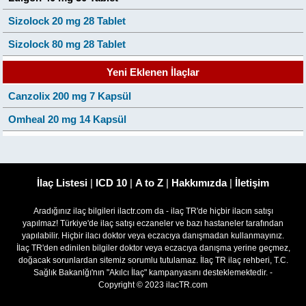
Sizolock 20 mg 28 Tablet
Sizolock 80 mg 28 Tablet
Yeni Eklenen İlaçlar
Canzolix 200 mg 7 Kapsül
Omheal 20 mg 14 Kapsül
İlaç Listesi
|
ICD 10
|
A to Z
|
Hakkımızda
|
İletişim
Aradığınız ilaç bilgileri ilactr.com da - ilaç TR'de hiçbir ilacın satışı
yapılmaz! Türkiye'de ilaç satışı eczaneler ve bazı hastaneler tarafından
yapılabilir. Hiçbir ilacı doktor veya eczacıya danışmadan kullanmayınız.
İlaç TR'den edinilen bilgiler doktor veya eczacıya danışma yerine geçmez,
doğacak sorunlardan sitemiz sorumlu tutulamaz. İlaç TR ilaç rehberi, T.C.
Sağlık Bakanlğı'nın "Akılcı İlaç" kampanyasını desteklemektedir. -
Copyright © 2023 ilacTR.com