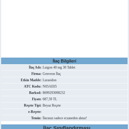
İlaç Bilgileri
İlaç Adı:
Luigon 40 mg 30 Tablet
Firma:
Genveon İlaç
Etkin Madde:
Lurasidon
ATC Kodu:
N05AE05
Barkod:
8699293098232
Fiyatı:
687,59 TL
Reçete Tipi:
Beyaz Reçete
e-Reçete:
Temin:
İlacınızı sadece eczaneden alınız!
İlaç Sınıflandırması