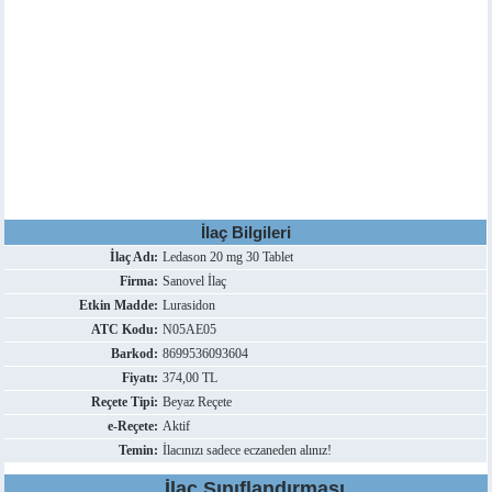
İlaç Bilgileri
İlaç Adı:
Ledason 20 mg 30 Tablet
Firma:
Sanovel İlaç
Etkin Madde:
Lurasidon
ATC Kodu:
N05AE05
Barkod:
8699536093604
Fiyatı:
374,00 TL
Reçete Tipi:
Beyaz Reçete
e-Reçete:
Aktif
Temin:
İlacınızı sadece eczaneden alınız!
İlaç Sınıflandırması