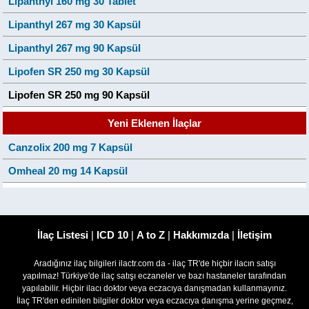
Lipanthyl 160 mg 30 Tablet
Lipanthyl 267 mg 30 Kapsül
Lipanthyl 267 mg 90 Kapsül
Lipofen SR 250 mg 30 Kapsül
Lipofen SR 250 mg 90 Kapsül
Yeni Eklenen İlaçlar
Canzolix 200 mg 7 Kapsül
Omheal 20 mg 14 Kapsül
İlaç Listesi
|
ICD 10
|
A to Z
|
Hakkımızda
|
İletişim
Aradığınız ilaç bilgileri ilactr.com da - ilaç TR'de hiçbir ilacın satışı
yapılmaz! Türkiye'de ilaç satışı eczaneler ve bazı hastaneler tarafından
yapılabilir. Hiçbir ilacı doktor veya eczacıya danışmadan kullanmayınız.
İlaç TR'den edinilen bilgiler doktor veya eczacıya danışma yerine geçmez,