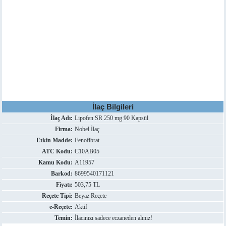
İlaç Bilgileri
İlaç Adı:
Lipofen SR 250 mg 90 Kapsül
Firma:
Nobel İlaç
Etkin Madde:
Fenofibrat
ATC Kodu:
C10AB05
Kamu Kodu:
A11957
Barkod:
8699540171121
Fiyatı:
503,75 TL
Reçete Tipi:
Beyaz Reçete
e-Reçete:
Aktif
Temin:
İlacınızı sadece eczaneden alınız!