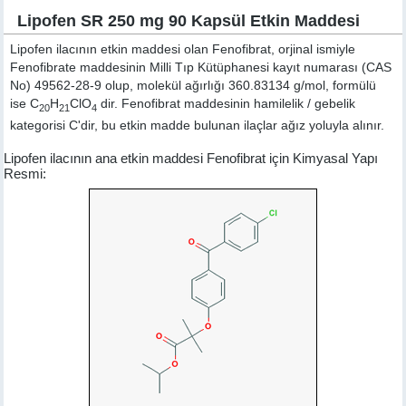
Lipofen SR 250 mg 90 Kapsül Etkin Maddesi
Lipofen ilacının etkin maddesi olan Fenofibrat, orjinal ismiyle
Fenofibrate
maddesinin Milli Tıp Kütüphanesi kayıt numarası (CAS
No) 49562-28-9 olup, molekül ağırlığı 360.83134 g/mol, formülü
ise C
H
ClO
dir. Fenofibrat maddesinin hamilelik / gebelik
20
21
4
kategorisi C'dir, bu etkin madde bulunan ilaçlar ağız yoluyla alınır.
Lipofen ilacının ana etkin maddesi Fenofibrat için Kimyasal Yapı
Resmi: