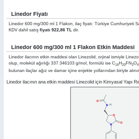
Linedor Fiyatı
Linedor 600 mg/300 ml 1 Flakon, ilaç fiyatı: Türkiye Cumhuriyeti Sa
KDV dahil satış
fiyatı 922,86 TL
dir.
Linedor 600 mg/300 ml 1 Flakon Etkin Maddesi
Linedor ilacının etkin maddesi olan Linezolid, orjinal ismiyle
Linezo
olup, molekül ağırlığı 337.346103 g/mol, formülü ise C
H
FN
O
16
20
3
4
bulunan ilaçlar ağız ve damar içine enjekte yollarından biriyle alınır
Linedor ilacının ana etkin maddesi Linezolid için Kimyasal Yapı R