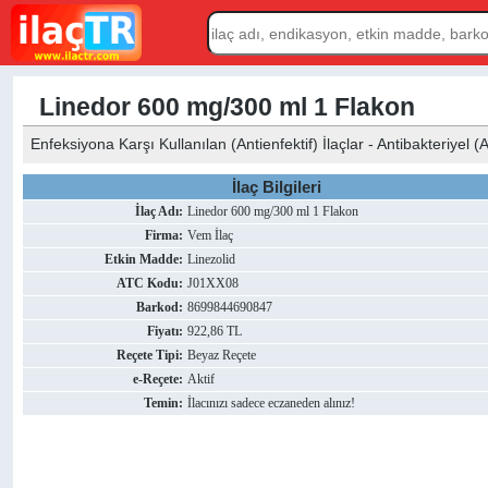
Linedor 600 mg/300 ml 1 Flakon
Enfeksiyona Karşı Kullanılan (Antienfektif) İlaçlar - Antibakteriyel (An
İlaç Bilgileri
İlaç Adı:
Linedor 600 mg/300 ml 1 Flakon
Firma:
Vem İlaç
Etkin Madde:
Linezolid
ATC Kodu:
J01XX08
Barkod:
8699844690847
Fiyatı:
922,86 TL
Reçete Tipi:
Beyaz Reçete
e-Reçete:
Aktif
Temin:
İlacınızı sadece eczaneden alınız!