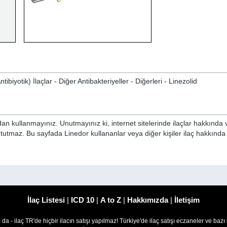
tibiyotik) İlaçlar - Diğer Antibakteriyeller - Diğerleri - Linezolid
n kullanmayınız. Unutmayınız ki, internet sitelerinde ilaçlar hakkında 
i tutmaz. Bu sayfada Linedor kullananlar veya diğer kişiler ilaç hakkınd
İlaç Listesi
|
ICD 10
|
A to Z
|
Hakkımızda
|
İletişim
om da - ilaç TR'de hiçbir ilacın satışı yapılmaz! Türkiye'de ilaç satışı eczaneler ve bazı