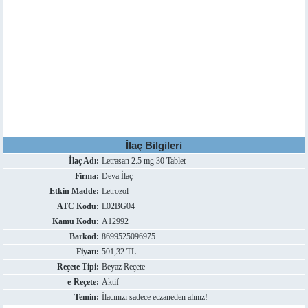
İlaç Bilgileri
İlaç Adı:
Letrasan 2.5 mg 30 Tablet
Firma:
Deva İlaç
Etkin Madde:
Letrozol
ATC Kodu:
L02BG04
Kamu Kodu:
A12992
Barkod:
8699525096975
Fiyatı:
501,32 TL
Reçete Tipi:
Beyaz Reçete
e-Reçete:
Aktif
Temin:
İlacınızı sadece eczaneden alınız!