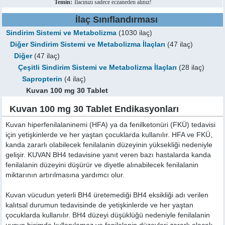
Temin:
İlacınızı sadece eczaneden alınız!
İlaç Sınıflandırması
Sindirim Sistemi ve Metabolizma
(1030 ilaç)
Diğer Sindirim Sistemi ve Metabolizma İlaçları
(47 ilaç)
Diğer
(47 ilaç)
Çeşitli Sindirim Sistemi ve Metabolizma İlaçları
(28 ilaç)
Sapropterin
(4 ilaç)
Kuvan 100 mg 30 Tablet
Kuvan 100 mg 30 Tablet Endikasyonları
Kuvan hiperfenilalaninemi (HFA) ya da fenilketonüri (FKÜ) tedavisi
için yetişkinlerde ve her yaştan çocuklarda kullanılır. HFA ve FKÜ,
kanda zararlı olabilecek fenilalanin düzeyinin yüksekliği nedeniyle
gelişir. KUVAN BH4 tedavisine yanıt veren bazı hastalarda kanda
fenilalanin düzeyini düşürür ve diyetle alınabilecek fenilalanin
miktarının artırılmasına yardımcı olur.
Kuvan vücudun yeterli BH4 üretemediği BH4 eksikliği adı verilen
kalıtsal durumun tedavisinde de yetişkinlerde ve her yaştan
çocuklarda kullanılır. BH4 düzeyi düşüklüğü nedeniyle fenilalanin