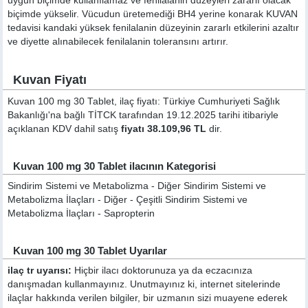
uygun biçimde kullanılamaz ve fenilalanin düzeyleri zararlı olacak
biçimde yükselir. Vücudun üretemediği BH4 yerine konarak KUVAN
tedavisi kandaki yüksek fenilalanin düzeyinin zararlı etkilerini azaltır
ve diyette alınabilecek fenilalanin toleransını artırır.
Kuvan Fiyatı
Kuvan 100 mg 30 Tablet, ilaç fiyatı: Türkiye Cumhuriyeti Sağlık
Bakanlığı'na bağlı TİTCK tarafından 19.12.2025 tarihi itibariyle
açıklanan KDV dahil satış
fiyatı 38.109,96 TL
dir.
Kuvan 100 mg 30 Tablet ilacının Kategorisi
Sindirim Sistemi ve Metabolizma - Diğer Sindirim Sistemi ve
Metabolizma İlaçları - Diğer - Çeşitli Sindirim Sistemi ve
Metabolizma İlaçları - Sapropterin
Kuvan 100 mg 30 Tablet Uyarılar
ilaç tr uyarısı:
Hiçbir ilacı doktorunuza ya da eczacınıza
danışmadan kullanmayınız. Unutmayınız ki, internet sitelerinde
ilaçlar hakkında verilen bilgiler, bir uzmanın sizi muayene ederek