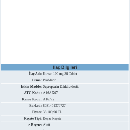
İlaç Bilgileri
İlaç Adı:
Kuvan 100 mg 30 Tablet
Firma:
BioMarin
Etkin Madde:
Sapropterin Dihidroklorür
ATC Kodu:
A16AX07
Kamu Kodu:
A16772
Barkod:
8681451379727
Fiyatı:
38.109,96 TL
Reçete Tipi:
Beyaz Reçete
e-Reçete:
Aktif