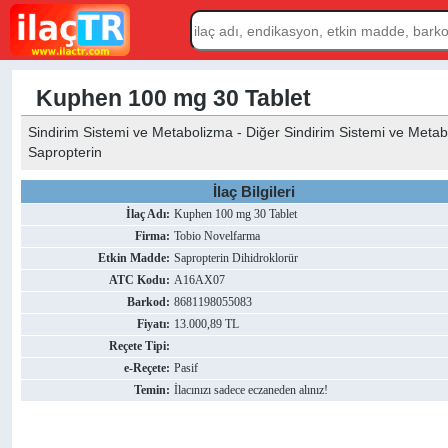
Kuphen 100 mg 30 Tablet
Sindirim Sistemi ve Metabolizma - Diğer Sindirim Sistemi ve Metaboli
Sapropterin
İlaç Bilgileri
İlaç Adı:
Kuphen 100 mg 30 Tablet
Firma:
Tobio Novelfarma
Etkin Madde:
Sapropterin Dihidroklorür
ATC Kodu:
A16AX07
Barkod:
8681198055083
Fiyatı:
13.000,89 TL
Reçete Tipi:
e-Reçete:
Pasif
Temin:
İlacınızı sadece eczaneden alınız!