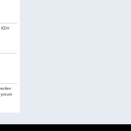
an KDV
-
verilen
a yorum