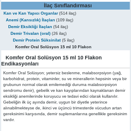
İlaç Sınıflandırması
Kan ve Kan Yapıcı Organlar
(514 ilaç)
Anemi (Kansızlık) İlaçları
(109 ilaç)
Demir Eksikliği İlaçları
(54 ilaç)
Demir Trivalan (oral)
(26 ilaç)
Demir Protein Süksinilat
(5 ilaç)
Komfer Oral Solüsyon 15 ml 10 Flakon
Komfer Oral Solüsyon 15 ml 10 Flakon
Endikasyonları
Komfer Oral Solüsyon; yetersiz beslenme, malabsorpsiyon (yağ,
karbohidrat, protein, vitaminler, su ve minerallerin hepsinin veya bir
grubunun normal olarak emilemediği duruma malabsorpsiyon
sendromu denir), gebelik ve kan kayıplarından kaynaklanan demir
eksikliği anemilerinde koruyucu ve tedavi edici olarak kullanılır.
Gebeliğin ilk üç ayında demir, uygun bir diyetle yeterince
alınabilmekteyse de, ikinci ve üçüncü trimesterde vücudun artan
gereksinimi karşısında, demir suplemanlarına genellikle gereksinim
vardır.