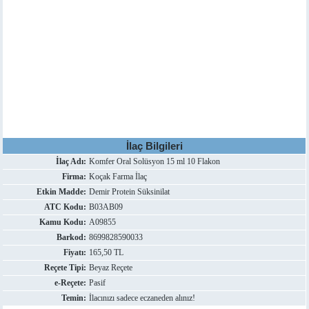
İlaç Bilgileri
İlaç Adı:
Komfer Oral Solüsyon 15 ml 10 Flakon
Firma:
Koçak Farma İlaç
Etkin Madde:
Demir Protein Süksinilat
ATC Kodu:
B03AB09
Kamu Kodu:
A09855
Barkod:
8699828590033
Fiyatı:
165,50 TL
Reçete Tipi:
Beyaz Reçete
e-Reçete:
Pasif
Temin:
İlacınızı sadece eczaneden alınız!