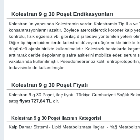
Kolestran 9 g 30 Poşet Endikasyonları
Kolestran 'ın yapısında Kolestramin vardır. Kolestramin Tip II a ve
konsantrasyonlarını azaltır. Böylece aterosklerotik koroner kalp yetm
kontrolü, fizik egzersiz vb. gibi ilaç dışı tedavi yöntemleri yeterli
Diğer tip hiperlipidemilerde kolestrol düzeyini düşürmekle birlikte tr
düşürücü ajanla birlikte kullanılmalıdır. Kolestazlı hastalarda kaşınt
arttırarak deride depolanmış safra asitlerini mobilize eder, serum saf
vakalarında kullanılmıştır. Pseudomebranöz kolit, eritroprotoporfiri,
tedavisinde de kullanılmıştır.
Kolestran 9 g 30 Poşet Fiyatı
Kolestran 9 g 30 Poşet, ilaç fiyatı: Türkiye Cumhuriyeti Sağlık Baka
satış
fiyatı 727,84 TL
dir.
Kolestran 9 g 30 Poşet ilacının Kategorisi
Kalp Damar Sistemi - Lipid Metabolizması İlaçları - Yağ Metabolizma