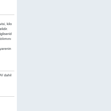
si, kilo
lidir.
gliserid
tılımını
iyarenin
DV dahil