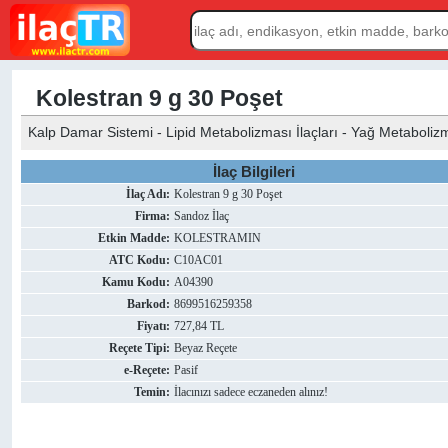
Kolestran 9 g 30 Poşet
Kalp Damar Sistemi - Lipid Metabolizması İlaçları - Yağ Metabolizma
İlaç Bilgileri
İlaç Adı:
Kolestran 9 g 30 Poşet
Firma:
Sandoz İlaç
Etkin Madde:
KOLESTRAMIN
ATC Kodu:
C10AC01
Kamu Kodu:
A04390
Barkod:
8699516259358
Fiyatı:
727,84 TL
Reçete Tipi:
Beyaz Reçete
e-Reçete:
Pasif
Temin:
İlacınızı sadece eczaneden alınız!