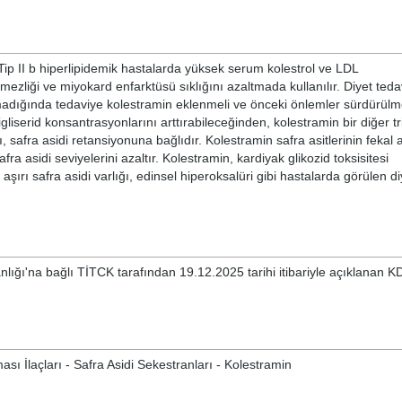
 Tip II b hiperlipidemik hastalarda yüksek serum kolestrol ve LDL
ezliği ve miyokard enfarktüsü sıklığını azaltmada kullanılır. Diyet tedavi
 olmadığında tedaviye kolestramin eklenmeli ve önceki önlemler sürdürülme
igliserid konsantrasyonlarını arttırabileceğinden, kolestramin bir diğer tri
ı, safra asidi retansiyonuna bağlıdır. Kolestramin safra asitlerinin fekal a
ra asidi seviyelerini azaltır. Kolestramin, kardiyak glikozid toksisitesi
 aşırı safra asidi varlığı, edinsel hiperoksalüri gibi hastalarda görülen d
nlığı'na bağlı TİTCK tarafından 19.12.2025 tarihi itibariyle açıklanan K
sı İlaçları - Safra Asidi Sekestranları - Kolestramin