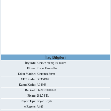
İlaç Bilgileri
İlaç Adı:
Klomen 50 mg 10 Tablet
Firma:
Koçak Farma İlaç
Etkin Madde:
Klomifen Sitrat
ATC Kodu:
G03GB02
Kamu Kodu:
A04368
Barkod:
8699828010128
Fiyatı:
281,54 TL
Reçete Tipi:
Beyaz Reçete
e-Reçete:
Aktif