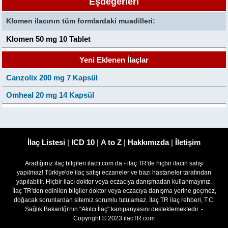
Eşdeğerleri
Klomen ilacının tüm formlardaki muadilleri:
Klomen 50 mg 10 Tablet
Yeni Eklenen İlaçlar
Canzolix 200 mg 7 Kapsül
Omheal 20 mg 14 Kapsül
İlaç Listesi
|
ICD 10
|
A to Z
|
Hakkımızda
|
İletişim
Aradığınız ilaç bilgileri ilactr.com da - ilaç TR'de hiçbir ilacın satışı
yapılmaz! Türkiye'de ilaç satışı eczaneler ve bazı hastaneler tarafından
yapılabilir. Hiçbir ilacı doktor veya eczacıya danışmadan kullanmayınız.
İlaç TR'den edinilen bilgiler doktor veya eczacıya danışma yerine geçmez,
doğacak sorunlardan sitemiz sorumlu tutulamaz. İlaç TR ilaç rehberi, T.C.
Sağlık Bakanlğı'nın "Akılcı İlaç" kampanyasını desteklemektedir. -
Copyright © 2023 ilacTR.com