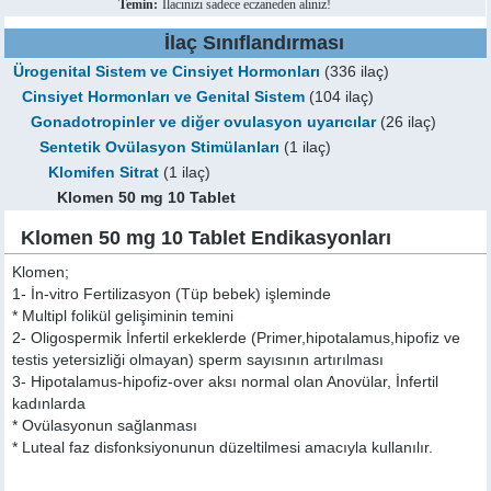
Temin:
İlacınızı sadece eczaneden alınız!
İlaç Sınıflandırması
Ürogenital Sistem ve Cinsiyet Hormonları
(336 ilaç)
Cinsiyet Hormonları ve Genital Sistem
(104 ilaç)
Gonadotropinler ve diğer ovulasyon uyarıcılar
(26 ilaç)
Sentetik Ovülasyon Stimülanları
(1 ilaç)
Klomifen Sitrat
(1 ilaç)
Klomen 50 mg 10 Tablet
Klomen 50 mg 10 Tablet Endikasyonları
Klomen;
1- İn-vitro Fertilizasyon (Tüp bebek) işleminde
* Multipl folikül gelişiminin temini
2- Oligospermik İnfertil erkeklerde (Primer,hipotalamus,hipofiz ve
testis yetersizliği olmayan) sperm sayısının artırılması
3- Hipotalamus-hipofiz-over aksı normal olan Anovülar, İnfertil
kadınlarda
* Ovülasyonun sağlanması
* Luteal faz disfonksiyonunun düzeltilmesi amacıyla kullanılır.