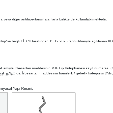
a veya diğer antihipertansif ajanlarla birlikte de kullanılabilmektedir.
nlığı'na bağlı TİTCK tarafından 19.12.2025 tarihi itibariyle açıklanan KD
al ismiyle
Irbesartan
maddesinin Milli Tıp Kütüphanesi kayıt numarası 
C
H
N
O dir. İrbesartan maddesinin hamilelik / gebelik kategorisi D'dir
25
28
6
Kimyasal Yapı Resmi: