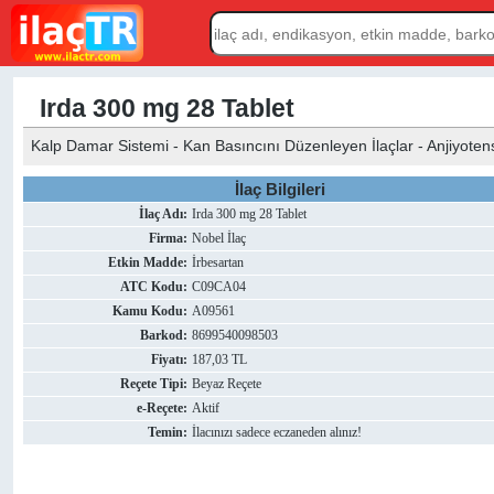
Irda 300 mg 28 Tablet
Kalp Damar Sistemi - Kan Basıncını Düzenleyen İlaçlar - Anjiyotensin 
İlaç Bilgileri
İlaç Adı:
Irda 300 mg 28 Tablet
Firma:
Nobel İlaç
Etkin Madde:
İrbesartan
ATC Kodu:
C09CA04
Kamu Kodu:
A09561
Barkod:
8699540098503
Fiyatı:
187,03 TL
Reçete Tipi:
Beyaz Reçete
e-Reçete:
Aktif
Temin:
İlacınızı sadece eczaneden alınız!