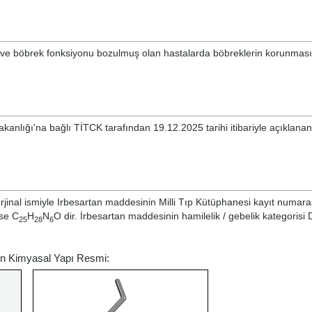
r ve böbrek fonksiyonu bozulmuş olan hastalarda böbreklerin korunmas
akanlığı'na bağlı TİTCK tarafından 19.12.2025 tarihi itibariyle açıklan
rjinal ismiyle
Irbesartan
maddesinin Milli Tıp Kütüphanesi kayıt numar
ise C
H
N
O dir. İrbesartan maddesinin hamilelik / gebelik kategorisi D
25
28
6
çin Kimyasal Yapı Resmi: