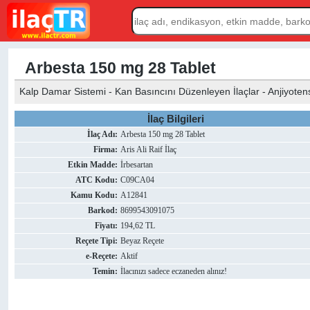
Arbesta 150 mg 28 Tablet
Kalp Damar Sistemi - Kan Basıncını Düzenleyen İlaçlar - Anjiyotensin 
İlaç Bilgileri
İlaç Adı:
Arbesta 150 mg 28 Tablet
Firma:
Aris Ali Raif İlaç
Etkin Madde:
İrbesartan
ATC Kodu:
C09CA04
Kamu Kodu:
A12841
Barkod:
8699543091075
Fiyatı:
194,62 TL
Reçete Tipi:
Beyaz Reçete
e-Reçete:
Aktif
Temin:
İlacınızı sadece eczaneden alınız!