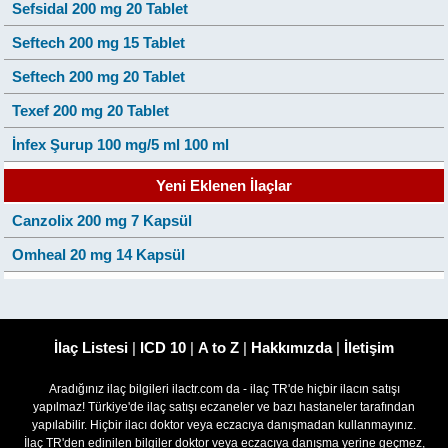
Sefsidal 200 mg 20 Tablet
Seftech 200 mg 15 Tablet
Seftech 200 mg 20 Tablet
Texef 200 mg 20 Tablet
İnfex Şurup 100 mg/5 ml 100 ml
Yeni Eklenen İlaçlar
Canzolix 200 mg 7 Kapsül
Omheal 20 mg 14 Kapsül
İlaç Listesi
|
ICD 10
|
A to Z
|
Hakkımızda
|
İletişim
Aradığınız ilaç bilgileri ilactr.com da - ilaç TR'de hiçbir ilacın satışı
yapılmaz! Türkiye'de ilaç satışı eczaneler ve bazı hastaneler tarafından
yapılabilir. Hiçbir ilacı doktor veya eczacıya danışmadan kullanmayınız.
İlaç TR'den edinilen bilgiler doktor veya eczacıya danışma yerine geçmez,