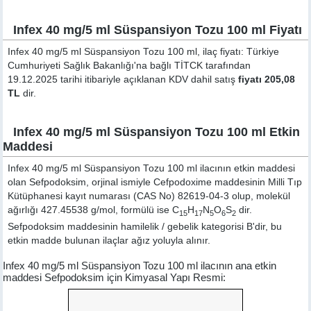
Infex 40 mg/5 ml Süspansiyon Tozu 100 ml Fiyatı
Infex 40 mg/5 ml Süspansiyon Tozu 100 ml, ilaç fiyatı: Türkiye
Cumhuriyeti Sağlık Bakanlığı'na bağlı TİTCK tarafından
19.12.2025 tarihi itibariyle açıklanan KDV dahil satış
fiyatı 205,08
TL
dir.
Infex 40 mg/5 ml Süspansiyon Tozu 100 ml Etkin
Maddesi
Infex 40 mg/5 ml Süspansiyon Tozu 100 ml ilacının etkin maddesi
olan Sefpodoksim, orjinal ismiyle
Cefpodoxime
maddesinin Milli Tıp
Kütüphanesi kayıt numarası (CAS No) 82619-04-3 olup, molekül
ağırlığı 427.45538 g/mol, formülü ise C
H
N
O
S
dir.
15
17
5
6
2
Sefpodoksim maddesinin hamilelik / gebelik kategorisi B'dir, bu
etkin madde bulunan ilaçlar ağız yoluyla alınır.
Infex 40 mg/5 ml Süspansiyon Tozu 100 ml ilacının ana etkin
maddesi Sefpodoksim için Kimyasal Yapı Resmi: