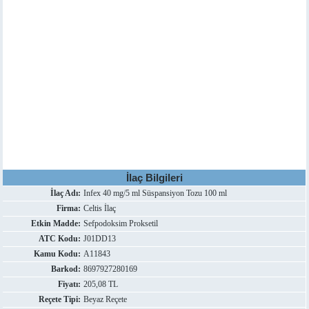
İlaç Bilgileri
İlaç Adı:
Infex 40 mg/5 ml Süspansiyon Tozu 100 ml
Firma:
Celtis İlaç
Etkin Madde:
Sefpodoksim Proksetil
ATC Kodu:
J01DD13
Kamu Kodu:
A11843
Barkod:
8697927280169
Fiyatı:
205,08 TL
Reçete Tipi:
Beyaz Reçete