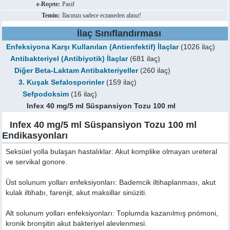
e-Reçete:
Pasif
Temin:
İlacınızı sadece eczaneden alınız!
İlaç Sınıflandırması
Enfeksiyona Karşı Kullanılan (Antienfektif) İlaçlar
(1026 ilaç)
Antibakteriyel (Antibiyotik) İlaçlar
(681 ilaç)
Diğer Beta-Laktam Antibakteriyeller
(260 ilaç)
3. Kuşak Sefalosporinler
(159 ilaç)
Sefpodoksim
(16 ilaç)
Infex 40 mg/5 ml Süspansiyon Tozu 100 ml
Infex 40 mg/5 ml Süspansiyon Tozu 100 ml
Endikasyonları
Seksüel yolla bulaşan hastalıklar: Akut komplike olmayan ureteral
ve servikal gonore.
Üst solunum yolları enfeksiyonları: Bademcik iltihaplanması, akut
kulak iltihabı, farenjit, akut maksillar sinüziti.
Alt solunum yolları enfeksiyonları: Toplumda kazanılmış pnömoni,
kronik bronşitin akut bakteriyel alevlenmesi.