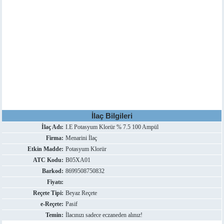
İlaç Bilgileri
İlaç Adı:
I.E Potasyum Klorür % 7.5 100 Ampül
Firma:
Menarini İlaç
Etkin Madde:
Potasyum Klorür
ATC Kodu:
B05XA01
Barkod:
8699508750832
Fiyatı:
Reçete Tipi:
Beyaz Reçete
e-Reçete:
Pasif
Temin:
İlacınızı sadece eczaneden alınız!