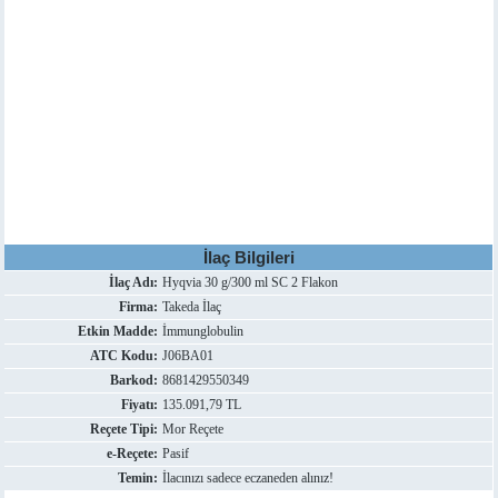
İlaç Bilgileri
İlaç Adı:
Hyqvia 30 g/300 ml SC 2 Flakon
Firma:
Takeda İlaç
Etkin Madde:
İmmunglobulin
ATC Kodu:
J06BA01
Barkod:
8681429550349
Fiyatı:
135.091,79 TL
Reçete Tipi:
Mor Reçete
e-Reçete:
Pasif
Temin:
İlacınızı sadece eczaneden alınız!