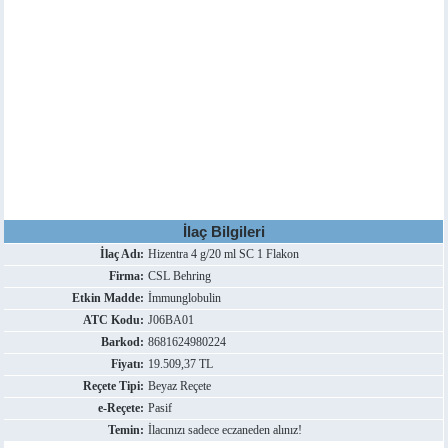
İlaç Bilgileri
İlaç Adı:
Hizentra 4 g/20 ml SC 1 Flakon
Firma:
CSL Behring
Etkin Madde:
İmmunglobulin
ATC Kodu:
J06BA01
Barkod:
8681624980224
Fiyatı:
19.509,37 TL
Reçete Tipi:
Beyaz Reçete
e-Reçete:
Pasif
Temin:
İlacınızı sadece eczaneden alınız!